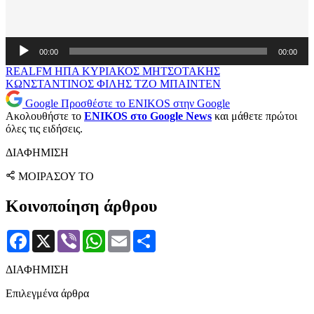
Πρόγραμμα
00:00
00:00
Αναπαραγωγής
Ήχου
REALFM
ΗΠΑ
ΚΥΡΙΑΚΟΣ ΜΗΤΣΟΤΑΚΗΣ
ΚΩΝΣΤΑΝΤΙΝΟΣ ΦΙΛΗΣ
ΤΖΟ ΜΠΑΙΝΤΕΝ
Google
Προσθέστε το ENIKOS στην Google
Ακολουθήστε το
ENIKOS στο Google News
και μάθετε πρώτοι
όλες τις ειδήσεις.
ΔΙΑΦΗΜΙΣΗ
ΜΟΙΡΑΣΟΥ ΤΟ
Κοινοποίηση άρθρου
Facebook
X
Viber
WhatsApp
Email
Μοιραστείτε
ΔΙΑΦΗΜΙΣΗ
Επιλεγμένα άρθρα