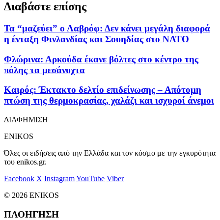
Διαβάστε επίσης
Τα “μαζεύει” ο Λαβρόφ: Δεν κάνει μεγάλη διαφορά
η ένταξη Φινλανδίας και Σουηδίας στο ΝΑΤΟ
Φλώρινα: Αρκούδα έκανε βόλτες στο κέντρο της
πόλης τα μεσάνυχτα
Καιρός: Έκτακτο δελτίο επιδείνωσης – Απότομη
πτώση της θερμοκρασίας, χαλάζι και ισχυροί άνεμοι
ΔΙΑΦΗΜΙΣΗ
ENIKOS
Όλες οι ειδήσεις από την Ελλάδα και τον κόσμο με την εγκυρότητα
του enikos.gr.
Facebook
X
Instagram
YouTube
Viber
© 2026 ENIKOS
ΠΛΟΗΓΗΣΗ