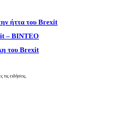
ην ήττα του Brexit
xit – ΒΙΝΤΕΟ
κη του Brexit
 τις ειδήσεις.