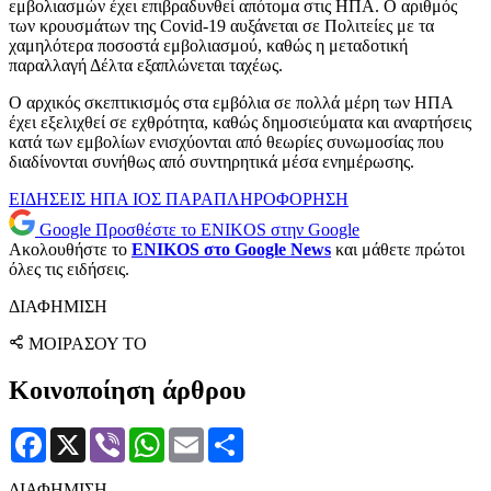
εμβολιασμών έχει επιβραδυνθεί απότομα στις ΗΠΑ. Ο αριθμός
των κρουσμάτων της Covid-19 αυξάνεται σε Πολιτείες με τα
χαμηλότερα ποσοστά εμβολιασμού, καθώς η μεταδοτική
παραλλαγή Δέλτα εξαπλώνεται ταχέως.
Ο αρχικός σκεπτικισμός στα εμβόλια σε πολλά μέρη των ΗΠΑ
έχει εξελιχθεί σε εχθρότητα, καθώς δημοσιεύματα και αναρτήσεις
κατά των εμβολίων ενισχύονται από θεωρίες συνωμοσίας που
διαδίνονται συνήθως από συντηρητικά μέσα ενημέρωσης.
ΕΙΔΗΣΕΙΣ
ΗΠΑ
ΙΟΣ
ΠΑΡΑΠΛΗΡΟΦΟΡΗΣΗ
Google
Προσθέστε το ENIKOS στην Google
Ακολουθήστε το
ENIKOS στο Google News
και μάθετε πρώτοι
όλες τις ειδήσεις.
ΔΙΑΦΗΜΙΣΗ
ΜΟΙΡΑΣΟΥ ΤΟ
Κοινοποίηση άρθρου
Facebook
X
Viber
WhatsApp
Email
Μοιραστείτε
ΔΙΑΦΗΜΙΣΗ