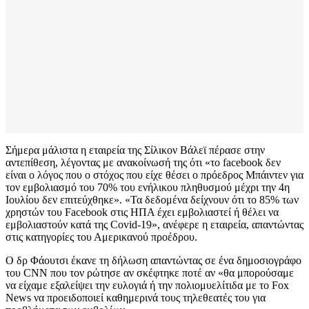
Σήμερα μάλιστα η εταιρεία της Σίλικον Βάλεϊ πέρασε στην
αντεπίθεση, λέγοντας με ανακοίνωσή της ότι «το facebook δεν
είναι ο λόγος που ο στόχος που είχε θέσει ο πρόεδρος Μπάιντεν για
τον εμβολιασμό του 70% του ενήλικου πληθυσμού μέχρι την 4η
Ιουλίου δεν επιτεύχθηκε». «Τα δεδομένα δείχνουν ότι το 85% των
χρηστών του Facebook στις ΗΠΑ έχει εμβολιαστεί ή θέλει να
εμβολιαστούν κατά της Covid-19», ανέφερε η εταιρεία, απαντώντας
στις κατηγορίες του Αμερικανού προέδρου.
Ο δρ Φάουτσι έκανε τη δήλωση απαντώντας σε ένα δημοσιογράφο
του CNN που τον ρώτησε αν σκέφτηκε ποτέ αν «θα μπορούσαμε
να είχαμε εξαλείψει την ευλογιά ή την πολιομυελίτιδα με το Fox
News να προειδοποιεί καθημερινά τους τηλεθεατές του για