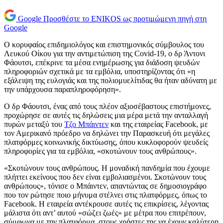
Google
Προσθέστε το ENIKOS ως προτιμώμενη πηγή στη
Google
Ο κορυφαίος επιδημιολόγος και επιστημονικός σύμβουλος του
Λευκού Οίκου για την αντιμετώπιση της Covid-19, ο δρ Άντονι
Φάουτσι, επέκρινε τα μέσα ενημέρωσης για διάδοση ψευδών
πληροφοριών σχετικά με τα εμβόλια, υποστηρίζοντας ότι «η
εξάλειψη της ευλογιάς και της πολιομυελίτιδας θα ήταν αδύνατη με
την υπάρχουσα παραπληροφόρηση».
Ο δρ Φάουτσι, ένας από τους πλέον αξιοσέβαστους επιστήμονες,
προχώρησε σε αυτές τις δηλώσεις μια μέρα μετά την ανταλλαγή
πυρών μεταξύ του
Τζο Μπάιντεν
και της εταιρείας Facebook, με
τον Αμερικανό πρόεδρο να δηλώνει την Παρασκευή ότι μεγάλες
πλατφόρμες κοινωνικής δικτύωσης, όπου κυκλοφορούν ψευδείς
πληροφορίες για τα εμβόλια, «σκοτώνουν τους ανθρώπους».
«Σκοτώνουν τους ανθρώπους. Η μοναδική πανδημία που έχουμε
πλήττει εκείνους που δεν είναι εμβολιασμένοι. Σκοτώνουν τους
ανθρώπους», τόνισε ο Μπάιντεν, απαντώντας σε δημοσιογράφο
που τον ρώτησε ποιο μήνυμα στέλνει στις πλατφόρμες, όπως το
Facebook. Η εταιρεία αντέκρουσε αυτές τις επικρίσεις, λέγοντας
μάλιστα ότι αντ’ αυτού «σώζει ζωές» με μέτρα που επιτρέπουν,
σύμφωνα με την πλατφόρμα, στους χρήστες της να έχουν καλύτερη