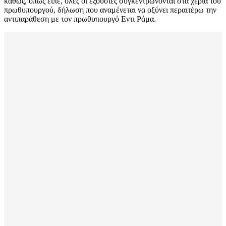
καθώς, όπως είπε, όλες οι εξουσίες συγκεντρώνονται στα χέρια του
πρωθυπουργού, δήλωση που αναμένεται να οξύνει περαιτέρω την
αντιπαράθεση με τον πρωθυπουργό Εντι Ράμα.