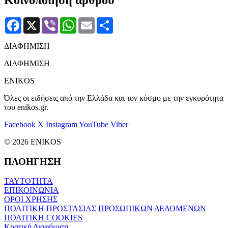
Κοινοποίηση άρθρου
Facebook
X
Viber
WhatsApp
Email
Μοιραστείτε
ΔΙΑΦΗΜΙΣΗ
ΔΙΑΦΗΜΙΣΗ
ENIKOS
Όλες οι ειδήσεις από την Ελλάδα και τον κόσμο με την εγκυρότητα
του enikos.gr.
Facebook
X
Instagram
YouTube
Viber
© 2026 ENIKOS
ΠΛΟΗΓΗΣΗ
ΤΑΥΤΟΤΗΤΑ
ΕΠΙΚΟΙΝΩΝΙΑ
ΟΡΟΙ ΧΡΗΣΗΣ
ΠΟΛΙΤΙΚΗ ΠΡΟΣΤΑΣΙΑΣ ΠΡΟΣΩΠΙΚΩΝ ΔΕΔΟΜΕΝΩΝ
ΠΟΛΙΤΙΚΗ COOKIES
Κρατική Διαφήμιση