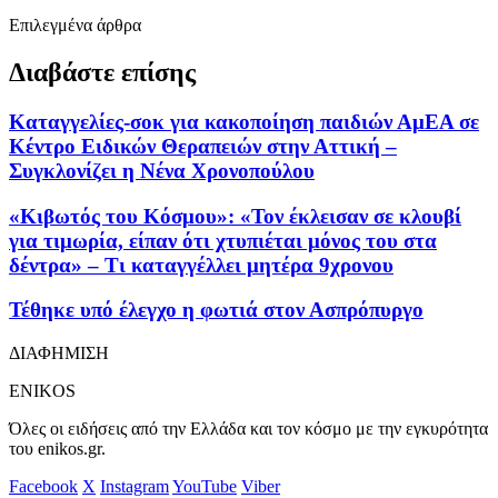
Επιλεγμένα άρθρα
Διαβάστε επίσης
Καταγγελίες-σοκ για κακοποίηση παιδιών ΑμΕΑ σε
Κέντρο Ειδικών Θεραπειών στην Αττική –
Συγκλονίζει η Νένα Χρονοπούλου
«Κιβωτός του Κόσμου»: «Τον έκλεισαν σε κλουβί
για τιμωρία, είπαν ότι χτυπιέται μόνος του στα
δέντρα» – Τι καταγγέλλει μητέρα 9χρονου
Τέθηκε υπό έλεγχο η φωτιά στον Ασπρόπυργο
ΔΙΑΦΗΜΙΣΗ
ENIKOS
Όλες οι ειδήσεις από την Ελλάδα και τον κόσμο με την εγκυρότητα
του enikos.gr.
Facebook
X
Instagram
YouTube
Viber