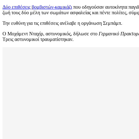
Δύο επιθέσεις βομβιστών-καμικάζι
που οδηγούσαν αυτοκίνητα παγιδ
ζωή τους δύο μέλη των σωμάτων ασφαλείας και πέντε πολίτες, σύμφ
Την ευθύνη για τις επιθέσεις ανέλαβε η οργάνωση Σεμπάμπ.
Ο Μοχάμεντ Νταχίρ, αστυνομικός, δήλωσε στο
Γερμανικό Πρακτορ
Τρεις αστυνομικοί τραυματίστηκαν.