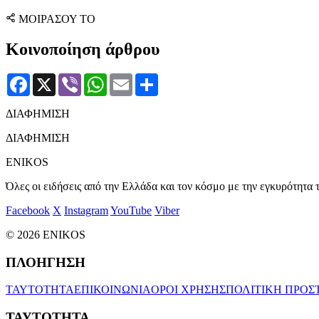
ΜΟΙΡΑΣΟΥ ΤΟ
Κοινοποίηση άρθρου
Facebook
X
Viber
WhatsApp
Email
Μοιραστείτε
ΔΙΑΦΗΜΙΣΗ
ΔΙΑΦΗΜΙΣΗ
ENIKOS
Όλες οι ειδήσεις από την Ελλάδα και τον κόσμο με την εγκυρότητα τ
Facebook
X
Instagram
YouTube
Viber
© 2026 ENIKOS
ΠΛΟΗΓΗΣΗ
ΤΑΥΤΟΤΗΤΑ
ΕΠΙΚΟΙΝΩΝΙΑ
ΟΡΟΙ ΧΡΗΣΗΣ
ΠΟΛΙΤΙΚΗ ΠΡΟΣ
ΤΑΥΤΟΤΗΤΑ