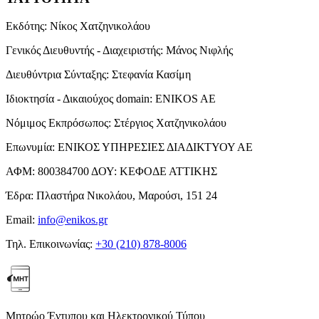
Εκδότης:
Νίκος Χατζηνικολάου
Γενικός Διευθυντής - Διαχειριστής:
Μάνος Νιφλής
Διευθύντρια Σύνταξης:
Στεφανία Κασίμη
Ιδιοκτησία - Δικαιούχος domain:
ENIKOS AE
Νόμιμος Εκπρόσωπος:
Στέργιος Χατζηνικολάου
Επωνυμία:
ΕΝΙΚΟΣ ΥΠΗΡΕΣΙΕΣ ΔΙΑΔΙΚΤΥΟΥ ΑΕ
ΑΦΜ:
800384700
ΔΟΥ:
ΚΕΦΟΔΕ ΑΤΤΙΚΗΣ
Έδρα:
Πλαστήρα Νικολάου, Μαρούσι, 151 24
Email:
info@enikos.gr
Τηλ. Επικοινωνίας:
+30 (210) 878-8006
Μητρώο Έντυπου και Ηλεκτρονικού Τύπου