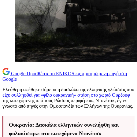
Google
Προσθέστε το ENIKOS ως προτιμώμενη πηγή στη
Google
Ελεύθερη αφέθηκε σήμερα η δασκάλα της ελληνικής γλώσσας που
είχε συλληφθεί για «φίλο ουκρανική» στάση στο χωριό Ουρζούφ
της κατεχόμενης από τους Ρώσους περιφέρειας Ντονέτσκ, έγινε
γνωστό από πηγές στην Ομοσπονδία των Ελλήνων της Ουκρανίας.
Ουκρανία: Δασκάλα ελληνικών συνελήφθη και
φυλακίστηκε στο κατεχόμενο Ντονέτσκ