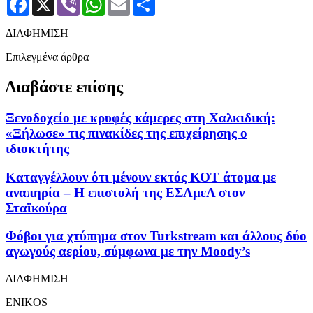
ΔΙΑΦΗΜΙΣΗ
Επιλεγμένα άρθρα
Διαβάστε επίσης
Ξενοδοχείο με κρυφές κάμερες στη Χαλκιδική:
«Ξήλωσε» τις πινακίδες της επιχείρησης ο
ιδιοκτήτης
Καταγγέλλουν ότι μένουν εκτός ΚΟΤ άτομα με
αναπηρία – Η επιστολή της ΕΣΑμεΑ στον
Σταϊκούρα
Φόβοι για χτύπημα στον Turkstream και άλλους δύο
αγωγούς αερίου, σύμφωνα με την Moody’s
ΔΙΑΦΗΜΙΣΗ
ENIKOS