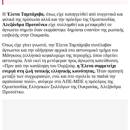
Η
Έλενα Ταμπάχοβα,
όπως είχε καταγγελθεί από συγγενικά και
φιλικά της πρόσωπα αλλά και την πρόεδρο της Ομοσπονδίας
Αλεξάνδρα Προτσένκο
είχε συλληφθεί και μεταφερθεί σε
άγνωστο σημείο όταν εκφράστηκε δημόσια εναντίον της ρωσικής
εισβολής στην Ουκρανία.
Όπως είχε γίνει γνωστό, την Έλενα Ταμπάχοβα συνέλαβαν
άγνωστοι και την οδήγησαν αρχικά στο αστυνομικό τμήμα του
Μάνγκους (ελληνικό κεφαλοχώρι της περιοχής), όπου εδρεύει
αστυνομία. Από εκεί τη μετέφεραν προς άγνωστη κατεύθυνση.
«Πριν από την κατάληψη του Ουρζούφ,
η Έλενα συμμετείχε
ενεργά στη ζωή τοπικής ελληνικής κοινότητας.
Ήταν αγαπητή
μεταξύ των συγχωριανών, ενώ και στο σχολείο τα παιδιά την
αγαπούσαν πολύ», ανέφερε στο ΑΠΕ-ΜΠΕ η πρόεδρος της
Ομοσπονδίας Ελληνικών Συλλόγων της Ουκρανίας, Αλεξάνδρα
Προτσένκο.