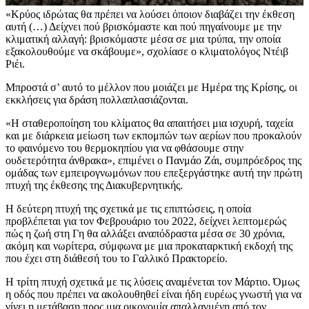
«Κρύος ιδρώτας θα πρέπει να λούσει όποιον διαβάζει την έκθεση
αυτή (…) Δείχνει πού βρισκόμαστε και πού πηγαίνουμε με την
κλιματική αλλαγή: βρισκόμαστε μέσα σε μια τρύπα, την οποία
εξακολουθούμε να σκάβουμε», σχολίασε ο κλιματολόγος Ντέιβ
Ριέι.
Μπροστά σ’ αυτό το μέλλον που μοιάζει με Ημέρα της Κρίσης, οι
εκκλήσεις για δράση πολλαπλασιάζονται.
«Η σταθεροποίηση του κλίματος θα απαιτήσει μια ισχυρή, ταχεία
και με διάρκεια μείωση των εκπομπών των αερίων που προκαλούν
το φαινόμενο του θερμοκηπίου για να φθάσουμε στην
ουδετερότητα άνθρακα», επιμένει ο Πανμάο Ζάι, συμπρόεδρος της
ομάδας των εμπειρογνωμόνων που επεξεργάστηκε αυτή την πρώτη
πτυχή της έκθεσης της Διακυβερνητικής.
Η δεύτερη πτυχή της σχετικά με τις επιπτώσεις, η οποία
προβλέπεται για τον Φεβρουάριο του 2022, δείχνει λεπτομερώς
πώς η ζωή στη Γη θα αλλάξει αναπόδραστα μέσα σε 30 χρόνια,
ακόμη και νωρίτερα, σύμφωνα με μια προκαταρκτική εκδοχή της
που έχει στη διάθεσή του το Γαλλικό Πρακτορείο.
Η τρίτη πτυχή σχετικά με τις λύσεις αναμένεται τον Μάρτιο. Όμως
η οδός που πρέπει να ακολουθηθεί είναι ήδη ευρέως γνωστή για να
γίνει η μετάβαση προς μια οικονομία απαλλαγμένη από τον