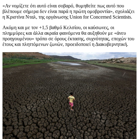
«Αν νομίζετε ότι αυτό είναι σοβαρό, θυμηθείτε πως αυτό που
βλέπουμε σήμερα δεν είναι παρά η πρώτη ομοβροντία», σχολιάζει
η Κριστίνα Νταλ, της οργάνωσης Union for Concerned Scientists.
Ακόμη και με τον +1,5 βαθμό Κελσίου, οι καύσωνες, οι
πλημμύρες και άλλα ακραία φαινόμενα θα αυξηθούν με «άνευ
προηγουμένου» τρόπο σε όρους έκτασης, συχνότητας, εποχών του
έτους και πληττόμενων ζωνών, προειδοποιεί η Διακυβερνητική.