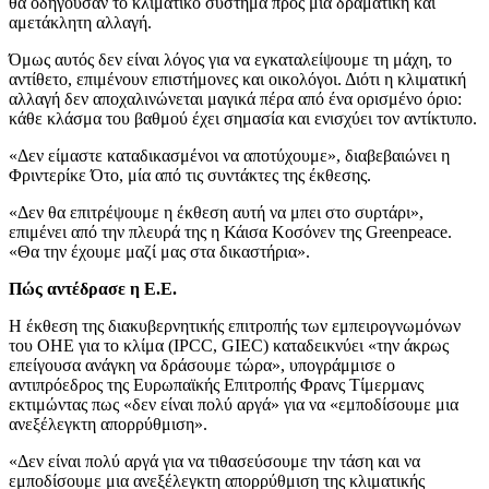
θα οδηγούσαν το κλιματικό σύστημα προς μια δραματική και
αμετάκλητη αλλαγή.
Όμως αυτός δεν είναι λόγος για να εγκαταλείψουμε τη μάχη, το
αντίθετο, επιμένουν επιστήμονες και οικολόγοι. Διότι η κλιματική
αλλαγή δεν αποχαλινώνεται μαγικά πέρα από ένα ορισμένο όριο:
κάθε κλάσμα του βαθμού έχει σημασία και ενισχύει τον αντίκτυπο.
«Δεν είμαστε καταδικασμένοι να αποτύχουμε», διαβεβαιώνει η
Φριντερίκε Ότο, μία από τις συντάκτες της έκθεσης.
«Δεν θα επιτρέψουμε η έκθεση αυτή να μπει στο συρτάρι»,
επιμένει από την πλευρά της η Κάισα Κοσόνεν της Greenpeace.
«Θα την έχουμε μαζί μας στα δικαστήρια».
Πώς αντέδρασε η Ε.Ε.
Η έκθεση της διακυβερνητικής επιτροπής των εμπειρογνωμόνων
του ΟΗΕ για το κλίμα (IPCC, GIEC) καταδεικνύει «την άκρως
επείγουσα ανάγκη να δράσουμε τώρα», υπογράμμισε ο
αντιπρόεδρος της Ευρωπαϊκής Επιτροπής Φρανς Τίμερμανς
εκτιμώντας πως «δεν είναι πολύ αργά» για να «εμποδίσουμε μια
ανεξέλεγκτη απορρύθμιση».
«Δεν είναι πολύ αργά για να τιθασεύσουμε την τάση και να
εμποδίσουμε μια ανεξέλεγκτη απορρύθμιση της κλιματικής