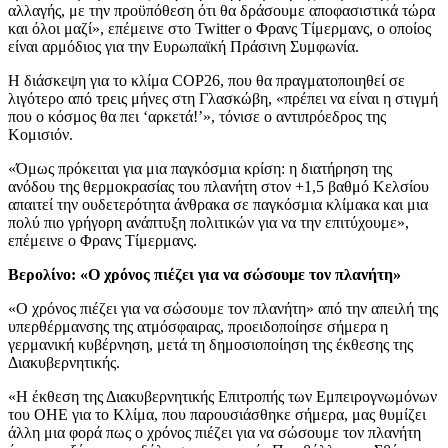
αλλαγής, με την προϋπόθεση ότι θα δράσουμε αποφασιστικά τώρα
και όλοι μαζί», επέμεινε στο Twitter ο Φρανς Τίμερμανς, ο οποίος
είναι αρμόδιος για την Ευρωπαϊκή Πράσινη Συμφωνία.
Η διάσκεψη για το κλίμα COP26, που θα πραγματοποιηθεί σε
λιγότερο από τρεις μήνες στη Γλασκώβη, «πρέπει να είναι η στιγμή
που ο κόσμος θα πει ‘αρκετά!’», τόνισε ο αντιπρόεδρος της
Κομισιόν.
«Όμως πρόκειται για μια παγκόσμια κρίση: η διατήρηση της
ανόδου της θερμοκρασίας του πλανήτη στον +1,5 βαθμό Κελσίου
απαιτεί την ουδετερότητα άνθρακα σε παγκόσμια κλίμακα και μια
πολύ πιο γρήγορη ανάπτυξη πολιτικών για να την επιτύχουμε»,
επέμεινε ο Φρανς Τίμερμανς.
Βερολίνο: «Ο χρόνος πιέζει για να σώσουμε τον πλανήτη»
«Ο χρόνος πιέζει για να σώσουμε τον πλανήτη» από την απειλή της
υπερθέρμανσης της ατμόσφαιρας, προειδοποίησε σήμερα η
γερμανική κυβέρνηση, μετά τη δημοσιοποίηση της έκθεσης της
Διακυβερνητικής.
«Η έκθεση της Διακυβερνητικής Επιτροπής των Εμπειρογνωμόνων
του ΟΗΕ για το Κλίμα, που παρουσιάσθηκε σήμερα, μας θυμίζει
άλλη μια φορά πως ο χρόνος πιέζει για να σώσουμε τον πλανήτη