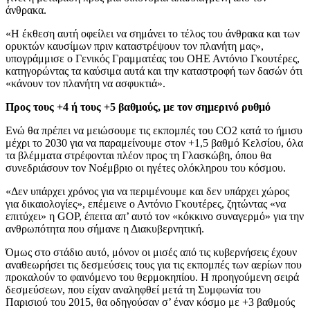
άνθρακα.
«Η έκθεση αυτή οφείλει να σημάνει το τέλος του άνθρακα και των
ορυκτών καυσίμων πριν καταστρέψουν τον πλανήτη μας»,
υπογράμμισε ο Γενικός Γραμματέας του ΟΗΕ Αντόνιο Γκουτέρες,
κατηγορώντας τα καύσιμα αυτά και την καταστροφή των δασών ότι
«κάνουν τον πλανήτη να ασφυκτιά».
Προς τους +4 ή τους +5 βαθμούς, με τον σημερινό ρυθμό
Ενώ θα πρέπει να μειώσουμε τις εκπομπές του CO2 κατά το ήμισυ
μέχρι το 2030 για να παραμείνουμε στον +1,5 βαθμό Κελσίου, όλα
τα βλέμματα στρέφονται πλέον προς τη Γλασκώβη, όπου θα
συνεδριάσουν τον Νοέμβριο οι ηγέτες ολόκληρου του κόσμου.
«Δεν υπάρχει χρόνος για να περιμένουμε και δεν υπάρχει χώρος
για δικαιολογίες», επέμεινε ο Αντόνιο Γκουτέρες, ζητώντας «να
επιτύχει» η GOP, έπειτα απ’ αυτό τον «κόκκινο συναγερμό» για την
ανθρωπότητα που σήμανε η Διακυβερνητική.
Όμως στο στάδιο αυτό, μόνον οι μισές από τις κυβερνήσεις έχουν
αναθεωρήσει τις δεσμεύσεις τους για τις εκπομπές των αερίων που
προκαλούν το φαινόμενο του θερμοκηπίου. Η προηγούμενη σειρά
δεσμεύσεων, που είχαν αναληφθεί μετά τη Συμφωνία του
Παρισιού του 2015, θα οδηγούσαν σ’ έναν κόσμο με +3 βαθμούς