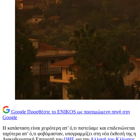
Google
Προσθέστε το ENIKOS ως προτιμώμενη πηγή στη
Google
Η κατάσταση είναι χειρότερη απ’ ό,τι πιστεύαμε και επιδεινώνεται
ταχύτερα απ’ ό,τι φοβόμασταν, υπογραμμίζει στη νέα έκθεσή της η
Διακυβερνητική Επιτροπή του
ΟΗΕ
για την
Αλλαγή του Κλίματος
.