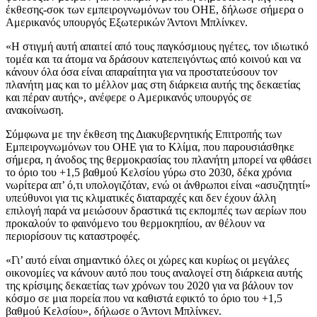
έκθεσης-σοκ των εμπειρογνωμόνων του ΟΗΕ, δήλωσε σήμερα ο
Αμερικανός υπουργός Εξωτερικών Άντονι Μπλίνκεν.
«Η στιγμή αυτή απαιτεί από τους παγκόσμιους ηγέτες, τον ιδιωτικό
τομέα και τα άτομα να δράσουν κατεπειγόντως από κοινού και να
κάνουν όλα όσα είναι απαραίτητα για να προστατεύσουν τον
πλανήτη μας και το μέλλον μας στη διάρκεια αυτής της δεκαετίας
και πέραν αυτής», ανέφερε ο Αμερικανός υπουργός σε
ανακοίνωση.
Σύμφωνα με την έκθεση της Διακυβερνητικής Επιτροπής των
Εμπειρογνωμόνων του ΟΗΕ για το Κλίμα, που παρουσιάσθηκε
σήμερα, η άνοδος της θερμοκρασίας του πλανήτη μπορεί να φθάσει
το όριο του +1,5 βαθμού Κελσίου γύρω στο 2030, δέκα χρόνια
νωρίτερα απ’ ό,τι υπολογιζόταν, ενώ οι άνθρωποι είναι «ασυζητητί»
υπεύθυνοι για τις κλιματικές διαταραχές και δεν έχουν άλλη
επιλογή παρά να μειώσουν δραστικά τις εκπομπές των αερίων που
προκαλούν το φαινόμενο του θερμοκηπίου, αν θέλουν να
περιορίσουν τις καταστροφές.
«Γι’ αυτό είναι σημαντικό όλες οι χώρες και κυρίως οι μεγάλες
οικονομίες να κάνουν αυτό που τους αναλογεί στη διάρκεια αυτής
της κρίσιμης δεκαετίας των χρόνων του 2020 για να βάλουν τον
κόσμο σε μια πορεία που να καθιστά εφικτό το όριο του +1,5
βαθμού Κελσίου», δήλωσε ο Άντονι Μπλίνκεν.