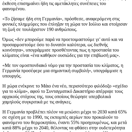
έκθεση επισημαίνει ήδη τις αμετάκλητες συνέπειες του
φαινομένου.
«Το ζήσαμε ήδη στη Γερμανία», πρόσθεσε, αναφερόμενη στις
φονικές πλημμύρες που έπληξαν τη χώρα τον Ιούλιο και στοίχισαν
τη ζωή σε τουλάχιστον 190 ανθρώπους.
Όμως «δεν μπορούμε παρά να προετοιμαστούμε γι’ αυτό και να
προσαρμοστούμε όσο το δυνατόν καλύτερα, ως διεθνής
κοινότητα», υπογράμμισε προσθέτοντας πως η προστασία του
κλίματος είναι «ένα καθήκον ουσιώδες για την επιβίωσή μας».
«Με τον ομοσπονδιακό νόμο για την προστασία του κλίματος, η
Γερμανία προσέφερε μια σημαντική συμβολή», υπογράμμισε η
υπουργός.
Η χώρα ενέκρινε το Μάιο ένα νέο, περισσότερο φιλόδοξο «σχέδιο
για το κλίμα», αφού το Συνταγματικό Δικαστήριο απέρριψε τους
αρχικούς στόχους της, τους οποίους θεώρησε υπερβολικά
χαμηλούς συγκριτικά με τις ανάγκες.
Η Γερμανία προβλέπει πλέον να μειώσει μέχρι το 2030 κατά 65%
σε σχέση με το 1990, τις εκπομπές αερίων που προκαλούν το
φαινόμενο του θερμοκηπίου, έναντι 55% προηγουμένως, και μετά
κατά 88% μέχρι το 2040, θέλοντας να φθάσει στην ουδετερότητα