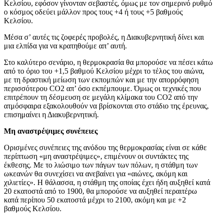
Κελσίου, εφόσον γίνονταν σεβαστές, όμως με τον σημερινό ρυθμό
ο κόσμος οδεύει μάλλον προς τους +4 ή τους +5 βαθμούς
Κελσίου.
Μέσα σ’ αυτές τις ζοφερές προβολές, η Διακυβερνητική δίνει και
μια ελπίδα για να κρατηθούμε απ’ αυτή.
Στο καλύτερο σενάριο, η θερμοκρασία θα μπορούσε να πέσει κάτω
από το όριο του +1,5 βαθμού Κελσίου μέχρι το τέλος του αιώνα,
με τη δραστική μείωση των εκπομπών και με την απορρόφηση
περισσότερου CO2 απ’ όσο εκπέμπουμε. Όμως οι τεχνικές που
επιτρέπουν τη δέσμευση σε μεγάλη κλίμακα του CO2 από την
ατμόσφαιρα εξακολουθούν να βρίσκονται στο στάδιο της έρευνας,
επισημαίνει η Διακυβερνητική.
Μη αναστρέψιμες συνέπειες
Ορισμένες συνέπειες της ανόδου της θερμοκρασίας είναι σε κάθε
περίπτωση «μη αναστρέψιμες», επιμένουν οι συντάκτες της
έκθεσης. Με το λιώσιμο των πάγων των πόλων, η στάθμη των
ωκεανών θα συνεχίσει να ανεβαίνει για «αιώνες, ακόμη και
χιλιετίες». Η θάλασσα, η στάθμη της οποίας έχει ήδη αυξηθεί κατά
20 εκατοστά από το 1900, θα μπορούσε να αυξηθεί περαιτέρω
κατά περίπου 50 εκατοστά μέχρι το 2100, ακόμη και με +2
βαθμούς Κελσίου.