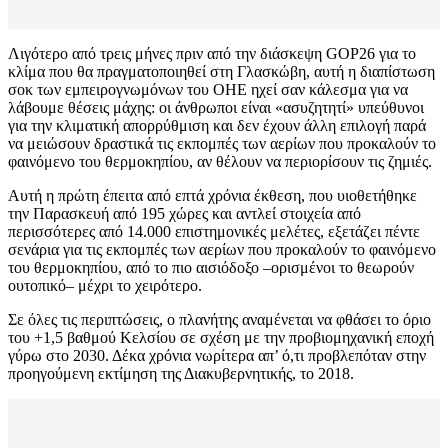
Λιγότερο από τρεις μήνες πριν από την διάσκεψη GOP26 για το
κλίμα που θα πραγματοποιηθεί στη Γλασκώβη, αυτή η διαπίστωση
σοκ των εμπειρογνωμόνων του ΟΗΕ ηχεί σαν κάλεσμα για να
λάβουμε θέσεις μάχης: οι άνθρωποι είναι «ασυζητητί» υπεύθυνοι
για την κλιματική απορρύθμιση και δεν έχουν άλλη επιλογή παρά
να μειώσουν δραστικά τις εκπομπές των αερίων που προκαλούν το
φαινόμενο του θερμοκηπίου, αν θέλουν να περιορίσουν τις ζημιές.
Αυτή η πρώτη έπειτα από επτά χρόνια έκθεση, που υιοθετήθηκε
την Παρασκευή από 195 χώρες και αντλεί στοιχεία από
περισσότερες από 14.000 επιστημονικές μελέτες, εξετάζει πέντε
σενάρια για τις εκπομπές των αερίων που προκαλούν το φαινόμενο
του θερμοκηπίου, από το πιο αισιόδοξο –ορισμένοι το θεωρούν
ουτοπικό– μέχρι το χειρότερο.
Σε όλες τις περιπτώσεις, ο πλανήτης αναμένεται να φθάσει το όριο
του +1,5 βαθμού Κελσίου σε σχέση με την προβιομηχανική εποχή
γύρω στο 2030. Δέκα χρόνια νωρίτερα απ’ ό,τι προβλεπόταν στην
προηγούμενη εκτίμηση της Διακυβερνητικής, το 2018.