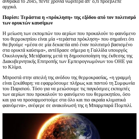
άνθρακα το 2045, πέντε χρόνια νωρίτερα απ’ ό,τι προέβλεπε
αρχικά.
Παρίσι: Τεράστια η «πρόκληση» της εξόδου από τον πολιτισμό
των ορυκτών καυσίμων
Η μείωση των εκπομπών του αερίων που προκαλούν το φαινόμενο
του θερμοκηπίου είναι μία «τεράστια πρόκληση» που σημαίνει ότι
θα βγούμε «μέσα σε μία δεκαετία από έναν πολιτισμό βασισμένο
στα ορυκτά καύσιμα», αντέδρασε σήμερα η Γαλλίδα υπουργός
Οικολογικής Μετάβασης μετά τη δημοσιοποίηση της έκθεσης της
Διακυβερνητικής Επιτροπής των Εμπειρογνωμόνων του ΟΗΕ για
το Κλίμα.
Μπροστά στην απειλή της ανόδου της θερμοκρασίας, «η γραμμή
είναι ξεκάθαρη: να εφαρμόσουμε πλήρως και παντού τη Συμφωνία
του Παρισιού. Τόσο για να μειώσουμε τις παγκόσμιες εκπομπές
των αερίων που προκαλούν το φαινόμενο του θερμοκηπίου, όσο
και για να προσαρμοστούμε στα όλο και πιο ακραία κλιματικά
φαινόμενα», ανέφερε σε ανακοίνωσή της η Μπαρμπαρά Πομπιλί.