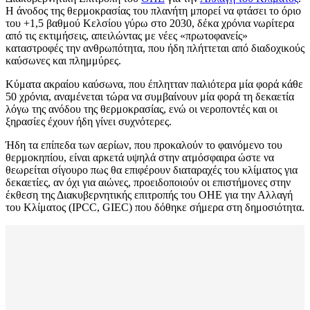
Η άνοδος της θερμοκρασίας του πλανήτη μπορεί να φτάσει το όριο
του +1,5 βαθμού Κελσίου γύρω στο 2030, δέκα χρόνια νωρίτερα
από τις εκτιμήσεις, απειλώντας με νέες «πρωτοφανείς»
καταστροφές την ανθρωπότητα, που ήδη πλήττεται από διαδοχικούς
καύσωνες και πλημμύρες.
Κύματα ακραίου καύσωνα, που έπλητταν παλιότερα μία φορά κάθε
50 χρόνια, αναμένεται τώρα να συμβαίνουν μία φορά τη δεκαετία
λόγω της ανόδου της θερμοκρασίας, ενώ οι νεροποντές και οι
ξηρασίες έχουν ήδη γίνει συχνότερες.
Ήδη τα επίπεδα των αερίων, που προκαλούν το φαινόμενο του
θερμοκηπίου, είναι αρκετά υψηλά στην ατμόσφαιρα ώστε να
θεωρείται σίγουρο πως θα επιφέρουν διαταραχές του κλίματος για
δεκαετίες, αν όχι για αιώνες, προειδοποιούν οι επιστήμονες στην
έκθεση της Διακυβερνητικής επιτροπής του ΟΗΕ για την Αλλαγή
του Κλίματος (IPCC, GIEC) που δόθηκε σήμερα στη δημοσιότητα.