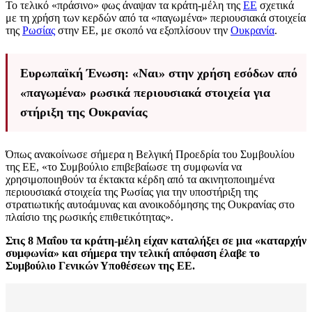
Το τελικό «πράσινο» φως άναψαν τα κράτη-μέλη της
ΕΕ
σχετικά
με τη χρήση των κερδών από τα «παγωμένα» περιουσιακά στοιχεία
της
Ρωσίας
στην ΕΕ, με σκοπό να εξοπλίσουν την
Ουκρανία
.
Ευρωπαϊκή Ένωση: «Ναι» στην χρήση εσόδων από
«παγωμένα» ρωσικά περιουσιακά στοιχεία για
στήριξη της Ουκρανίας
Όπως ανακοίνωσε σήμερα η Βελγική Προεδρία του Συμβουλίου
της ΕΕ, «το Συμβούλιο επιβεβαίωσε τη συμφωνία να
χρησιμοποιηθούν τα έκτακτα κέρδη από τα ακινητοποιημένα
περιουσιακά στοιχεία της Ρωσίας για την υποστήριξη της
στρατιωτικής αυτοάμυνας και ανοικοδόμησης της Ουκρανίας στο
πλαίσιο της ρωσικής επιθετικότητας».
Στις 8 Μαΐου τα κράτη-μέλη είχαν καταλήξει σε μια «καταρχήν
συμφωνία» και σήμερα την τελική απόφαση έλαβε το
Συμβούλιο Γενικών Υποθέσεων της ΕΕ.