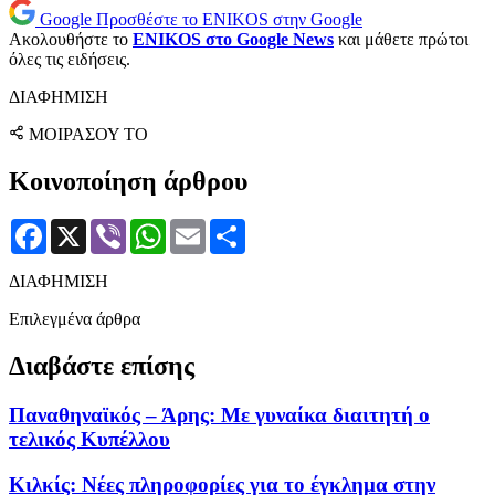
Google
Προσθέστε το ENIKOS στην Google
Ακολουθήστε το
ENIKOS στο Google News
και μάθετε πρώτοι
όλες τις ειδήσεις.
ΔΙΑΦΗΜΙΣΗ
ΜΟΙΡΑΣΟΥ ΤΟ
Κοινοποίηση άρθρου
Facebook
X
Viber
WhatsApp
Email
Μοιραστείτε
ΔΙΑΦΗΜΙΣΗ
Επιλεγμένα άρθρα
Διαβάστε επίσης
Παναθηναϊκός – Άρης: Με γυναίκα διαιτητή ο
τελικός Κυπέλλου
Κιλκίς: Νέες πληροφορίες για το έγκλημα στην