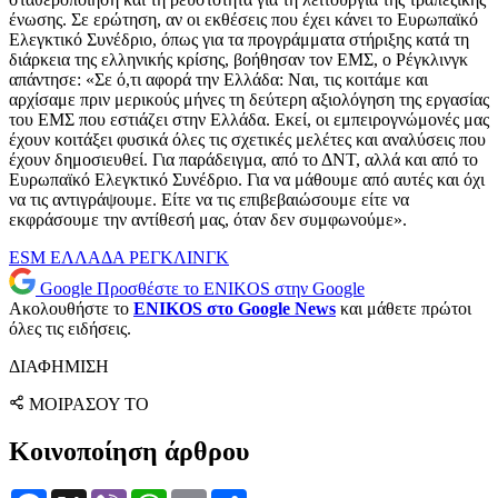
ένωσης. Σε ερώτηση, αν οι εκθέσεις που έχει κάνει το Ευρωπαϊκό
Ελεγκτικό Συνέδριο, όπως για τα προγράμματα στήριξης κατά τη
διάρκεια της ελληνικής κρίσης, βοήθησαν τον ΕΜΣ, ο Ρέγκλινγκ
απάντησε: «Σε ό,τι αφορά την Ελλάδα: Ναι, τις κοιτάμε και
αρχίσαμε πριν μερικούς μήνες τη δεύτερη αξιολόγηση της εργασίας
του ΕΜΣ που εστιάζει στην Ελλάδα. Εκεί, οι εμπειρογνώμονές μας
έχουν κοιτάξει φυσικά όλες τις σχετικές μελέτες και αναλύσεις που
έχουν δημοσιευθεί. Για παράδειγμα, από το ΔΝΤ, αλλά και από το
Ευρωπαϊκό Ελεγκτικό Συνέδριο. Για να μάθουμε από αυτές και όχι
να τις αντιγράψουμε. Είτε να τις επιβεβαιώσουμε είτε να
εκφράσουμε την αντίθεσή μας, όταν δεν συμφωνούμε».
ESM
ΕΛΛΑΔΑ
ΡΕΓΚΛΙΝΓΚ
Google
Προσθέστε το ENIKOS στην Google
Ακολουθήστε το
ENIKOS στο Google News
και μάθετε πρώτοι
όλες τις ειδήσεις.
ΔΙΑΦΗΜΙΣΗ
ΜΟΙΡΑΣΟΥ ΤΟ
Κοινοποίηση άρθρου
Facebook
X
Viber
WhatsApp
Email
Μοιραστείτε