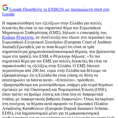
Google
Προσθέστε το ENIKOS ως προτιμώμενη πηγή στη
Google
Η παρακολούθηση των εξελίξεων στην Ελλάδα για πολλές
δεκαετίες θα είναι το πιο σημαντικό θέμα του Ευρωπαϊκού
Μηχανισμού Σταθερότητας (ΕΜΣ), δήλωσε ο επικεφαλής του,
Κλάους Ρέγκλινγκ
, σε συνέντευξη που έδωσε στο περιοδικό του
Ευρωπαϊκού Ελεγκτικού Συνεδρίου (European Court of Auditors
Journal).Ερωτηθείς για το ποια θεωρεί ότι είναι τα τρία
σημαντικότερα χρηματοδοτικά/οικονομικά θέματα, που βρίσκονται
τώρα στο τραπέζι του ESM, ο Ρέγκλινγκ δήλωσε: «Το πιο
σημαντικό θέμα για τον ΕΜΣ για πολλές δεκαετίες θα είναι να
παρακολουθεί τις εξελίξεις στην Ελλάδα. Ο ΕΜΣ δάνεισε
περισσότερα από 200 δισ. ευρώ στην Ελλάδα και θέλουμε να
εξασφαλίσουμε ότι η Ελλάδα θα είναι επίσης σε θέση να
αποπληρώσει τα δάνεια αυτά». «Επιπλέον», πρόσθεσε,
«βραχυπρόθεσμα και μεσοπρόθεσμα, υπάρχει μία σειρά θεμάτων
σχετικών με την Οικονομική και Νομισματική Ένωση (ΟΝΕ),
όπου πρέπει να βρούμε λύσεις και είναι όλα σε διαφορετικά
στάδια, με διαφορετικούς βαθμούς διαφωνιών». Όπως διευκρίνισε
στη συνέχεια, τα θέματα αυτά αφορούν το Ευρωπαϊκό Πλαίσιο
Ασφάλισης Καταθέσεων (European Deposit Insurance Scheme,
EDIS), ένα δημοσιονομικό μέσο για τη μακροοικονομική
σταθεροποίηση και τη ρευστότητα για τη λειτουργία της τραπεζικής