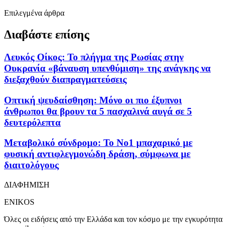
Επιλεγμένα άρθρα
Διαβάστε επίσης
Λευκός Οίκος: Το πλήγμα της Ρωσίας στην
Ουκρανία «βάναυση υπενθύμιση» της ανάγκης να
διεξαχθούν διαπραγματεύσεις
Οπτική ψευδαίσθηση: Μόνο οι πιο έξυπνοι
άνθρωποι θα βρουν τα 5 πασχαλινά αυγά σε 5
δευτερόλεπτα
Μεταβολικό σύνδρομο: Το Νο1 μπαχαρικό με
φυσική αντιφλεγμονώδη δράση, σύμφωνα με
διαιτολόγους
ΔΙΑΦΗΜΙΣΗ
ENIKOS
Όλες οι ειδήσεις από την Ελλάδα και τον κόσμο με την εγκυρότητα