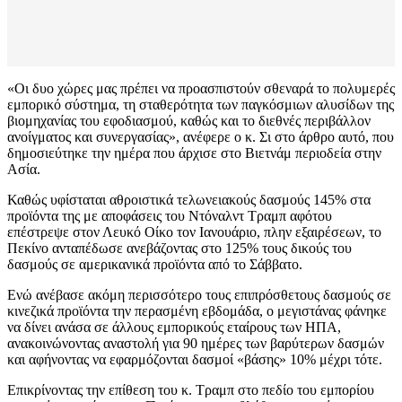
«Οι δυο χώρες μας πρέπει να προασπιστούν σθεναρά το πολυμερές
εμπορικό σύστημα, τη σταθερότητα των παγκόσμιων αλυσίδων της
βιομηχανίας του εφοδιασμού, καθώς και το διεθνές περιβάλλον
ανοίγματος και συνεργασίας», ανέφερε ο κ. Σι στο άρθρο αυτό, που
δημοσιεύτηκε την ημέρα που άρχισε στο Βιετνάμ περιοδεία στην
Ασία.
Καθώς υφίσταται αθροιστικά τελωνειακούς δασμούς 145% στα
προϊόντα της με αποφάσεις του Ντόναλντ Τραμπ αφότου
επέστρεψε στον Λευκό Οίκο τον Ιανουάριο, πλην εξαιρέσεων, το
Πεκίνο ανταπέδωσε ανεβάζοντας στο 125% τους δικούς του
δασμούς σε αμερικανικά προϊόντα από το Σάββατο.
Ενώ ανέβασε ακόμη περισσότερο τους επιπρόσθετους δασμούς σε
κινεζικά προϊόντα την περασμένη εβδομάδα, ο μεγιστάνας φάνηκε
να δίνει ανάσα σε άλλους εμπορικούς εταίρους των ΗΠΑ,
ανακοινώνοντας αναστολή για 90 ημέρες των βαρύτερων δασμών
και αφήνοντας να εφαρμόζονται δασμοί «βάσης» 10% μέχρι τότε.
Επικρίνοντας την επίθεση του κ. Τραμπ στο πεδίο του εμπορίου