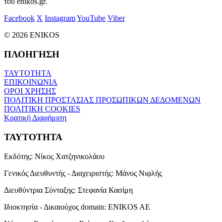
του enikos.gr.
Facebook
X
Instagram
YouTube
Viber
© 2026 ENIKOS
ΠΛΟΗΓΗΣΗ
ΤΑΥΤΟΤΗΤΑ
ΕΠΙΚΟΙΝΩΝΙΑ
ΟΡΟΙ ΧΡΗΣΗΣ
ΠΟΛΙΤΙΚΗ ΠΡΟΣΤΑΣΙΑΣ ΠΡΟΣΩΠΙΚΩΝ ΔΕΔΟΜΕΝΩΝ
ΠΟΛΙΤΙΚΗ COOKIES
Κρατική Διαφήμιση
ΤΑΥΤΟΤΗΤΑ
Εκδότης:
Νίκος Χατζηνικολάου
Γενικός Διευθυντής - Διαχειριστής:
Μάνος Νιφλής
Διευθύντρια Σύνταξης:
Στεφανία Κασίμη
Ιδιοκτησία - Δικαιούχος domain:
ENIKOS AE