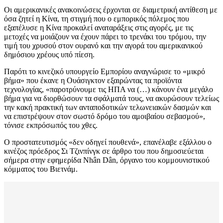
Οι αμερικανικές ανακοινώσεις έρχονται σε διαμετρική αντίθεση με
όσα ζητεί η Κίνα, τη στιγμή που ο εμπορικός πόλεμος που
εξαπέλυσε η Κίνα προκαλεί αναταράξεις στις αγορές, με τις
μετοχές να μοιάζουν να έχουν πάρει το τρενάκι του τρόμου, την
τιμή του χρυσού στον ουρανό και την αγορά του αμερικανικού
δημόσιου χρέους υπό πίεση.
Παρότι το κινεζικό υπουργείο Εμπορίου αναγνώρισε το «μικρό
βήμα» που έκανε η Ουάσιγκτον εξαιρώντας τα προϊόντα
τεχνολογίας, «παροτρύνουμε τις ΗΠΑ να (…) κάνουν ένα μεγάλο
βήμα για να διορθώσουν τα σφάλματά τους, να ακυρώσουν τελείως
την κακή πρακτική των ανταποδοτικών τελωνειακών δασμών και
να επιστρέψουν στον σωστό δρόμο του αμοιβαίου σεβασμού»,
τόνισε εκπρόσωπός του χθες.
Ο προστατευτισμός «δεν οδηγεί πουθενά», επανέλαβε εξάλλου ο
κινέζος πρόεδρος Σι Τζινπίνγκ σε άρθρο του που δημοσιεύεται
σήμερα στην εφημερίδα Nhân Dân, όργανο του κομμουνιστικού
κόμματος του Βιετνάμ.