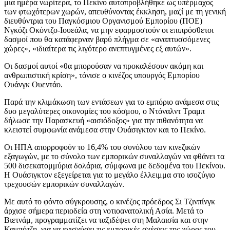
μια ημέρα νωρίτερα, το Πεκίνο αυτοπροβλήθηκε ως υπέρμαχος
των φτωχότερων χωρών, απευθύνοντας έκκληση, μαζί με τη γενική
διευθύντρια του Παγκόσμιου Οργανισμού Εμπορίου (ΠΟΕ)
Νγκόζι Οκόντζο-Ιουεάλα, να μην εφαρμοστούν οι επιπρόσθετοι
δασμοί που θα κατάφερναν βαρύ πλήγμα σε «αναπτυσσόμενες
χώρες», «ιδιαίτερα τις λιγότερο ανεπτυγμένες εξ αυτών».
Οι δασμοί αυτοί «θα μπορούσαν να προκαλέσουν ακόμη και
ανθρωπιστική κρίση», τόνισε ο κινέζος υπουργός Εμπορίου
Ουάνγκ Ουεντάο.
Παρά την κλιμάκωση των εντάσεων για το εμπόριο ανάμεσα στις
δυο μεγαλύτερες οικονομίες του κόσμου, ο Ντόναλντ Τραμπ
δήλωσε την Παρασκευή «αισιόδοξος» για την πιθανότητα να
κλειστεί συμφωνία ανάμεσα στην Ουάσιγκτον και το Πεκίνο.
Οι ΗΠΑ απορροφούν το 16,4% του συνόλου των κινεζικών
εξαγωγών, με το σύνολο των εμπορικών συναλλαγών να φθάνει τα
500 δισεκατομμύρια δολάρια, σύμφωνα με δεδομένα του Πεκίνου.
Η Ουάσιγκτον εξεγείρεται για το μεγάλο έλλειμμα στο ισοζύγιο
τρεχουσών εμπορικών συναλλαγών.
Με αυτό το φόντο σύγκρουσης, ο κινέζος πρόεδρος Σι Τζινπίνγκ
άρχισε σήμερα περιοδεία στη νοτιοανατολική Ασία. Μετά το
Βιετνάμ, προγραμματίζει να ταξιδέψει στη Μαλαισία και στην
Καμπότζη, για να ενισχύσει τις εμπορικές σχέσεις της χώρας του