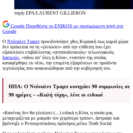
πηγή: EPA/LAURENT GILLIERON
Google
Προσθέστε το ENIKOS ως προτιμώμενη πηγή στη
Google
Ο
Ντόναλντ Τραμπ
προειδοποίησε χθες Κυριακή πως καμιά χώρα
δεν πρόκειται να τη «γλιτώσει» από την επίθεση που έχει
εξαπολύσει επιβάλλοντας «ανταποδοτικούς» τελωνειακούς
δασμούς
, «πάνω απ’ όλες η Κίνα», εναντίον της οποίας
καταφέρθηκε εκ νέου, την επομένη εξαιρέσεων σε προϊόντα
τεχνολογίας που ανακοινώθηκαν από την κυβέρνησή του.
ΗΠΑ: Ο Ντόναλντ Τραμπ κυνηγάει 90 συμφωνίες σε
90 ημέρες – «Καλή τύχη», λένε οι ειδικοί
«Κανένας δεν θα γλιτώσει (…) ειδικά η Κίνα, η οποία μας
μεταχειρίζεται με μακράν τον χειρότερο τρόπο», άστραψε και
βρόντηξε ο Ρεπουμπλικάνος πρόεδρος μέσω Truth Social.