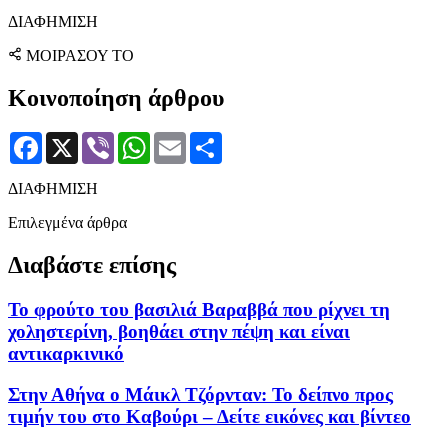
ΔΙΑΦΗΜΙΣΗ
ΜΟΙΡΑΣΟΥ ΤΟ
Κοινοποίηση άρθρου
Facebook
X
Viber
WhatsApp
Email
Μοιραστείτε
ΔΙΑΦΗΜΙΣΗ
Επιλεγμένα άρθρα
Διαβάστε επίσης
Το φρούτο του βασιλιά Βαραββά που ρίχνει τη
χοληστερίνη, βοηθάει στην πέψη και είναι
αντικαρκινικό
Στην Αθήνα ο Μάικλ Τζόρνταν: Το δείπνο προς
τιμήν του στο Καβούρι – Δείτε εικόνες και βίντεο