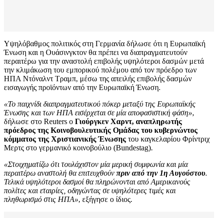
Yψηλόβαθμος πολιτικός στη Γερμανία δήλωσε ότι η Ευρωπαϊκή
Ένωση και η Ουάσινγκτον θα πρέπει να διαπραγματευτούν
περαιτέρω για την αναστολή επιβολής υψηλότεροι δασμών μετά
την κλιμάκωση του εμπορικού πολέμου από τον πρόεδρο των
ΗΠΑ Ντόναλντ Τραμπ, μέσω της απειλής επιβολής δασμών
εισαγωγής προϊόντων από την Ευρωπαϊκή Ένωση.
«Το παιχνίδι διαπραγματευτικού πόκερ μεταξύ της Ευρωπαϊκής
Ένωσης και των ΗΠΑ εισέρχεται σε μία αποφασιστική φάση»
,
δήλωσε στο Reuters ο
Γιούργκεν Χαρντ, αναπληρωτής
πρόεδρος της Κοινοβουλευτικής Ομάδας του κυβερνώντος
κόμματος της Χριστιανικής Ένωσης
του καγκελαρίου Φρίντριχ
Μερτς στο γερμανικό κοινοβούλιο (Bundestag).
«Στοιχηματίζω ότι τουλάχιστον μία μερική συμφωνία και μία
περαιτέρω αναστολή θα επιτευχθούν
πριν από την 1η Αυγούστου
.
Τελικά υψηλότεροι δασμοί θα πληρώνονται από Αμερικανούς
πολίτες και εταιρίες, οδηγώντας σε υψηλότερες τιμές και
πληθωρισμό στις ΗΠΑ»
, εξήγησε ο ίδιος.