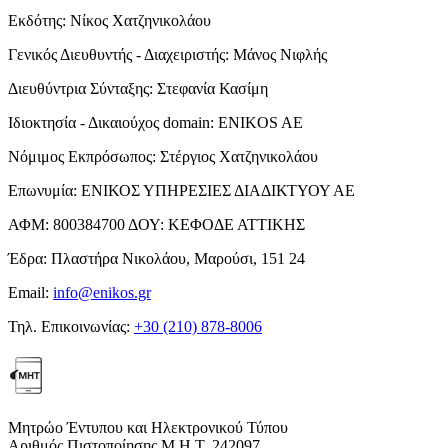
Εκδότης:
Νίκος Χατζηνικολάου
Γενικός Διευθυντής - Διαχειριστής:
Μάνος Νιφλής
Διευθύντρια Σύνταξης:
Στεφανία Κασίμη
Ιδιοκτησία - Δικαιούχος domain:
ENIKOS AE
Νόμιμος Εκπρόσωπος:
Στέργιος Χατζηνικολάου
Επωνυμία:
ΕΝΙΚΟΣ ΥΠΗΡΕΣΙΕΣ ΔΙΑΔΙΚΤΥΟΥ ΑΕ
ΑΦΜ:
800384700
ΔΟΥ:
ΚΕΦΟΔΕ ΑΤΤΙΚΗΣ
Έδρα:
Πλαστήρα Νικολάου, Μαρούσι, 151 24
Email:
info@enikos.gr
Τηλ. Επικοινωνίας:
+30 (210) 878-8006
Μητρώο Έντυπου και Ηλεκτρονικού Τύπου
Αριθμός Πιστοποίησης Μ.Η.Τ. 242097