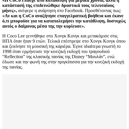
«Η CoCo έπασχε από κατάθλιψη για μερικά χρόνια, αλλά η
κατάστασή της επιδεινώθηκε δραστικά τους τελευταίους
μήνες»,
ανέφερε η ανάρτηση στο Facebook. Προσθέτοντας πως:
«Αν και η CoCo αναζήτησε επαγγελματική βοήθεια και έκανε
ό,τι μπορούσε για να καταπολεμήσει την κατάθλιψη, δυστυχώς
αυτός ο δαίμονας μέσα της την κυρίευσε».
Η Coco Lee γεννήθηκε στο Χονγκ Κονγκ και μετακόμισε στις
ΗΠΑ όταν ήταν 9 ετών. Τελικά επέστρεψε στο Χονγκ Κονγκ όπου
και ξεκίνησε τη μουσική της καριέρα. Έγινε ιδιαίτερα γνωστή το
1998 όταν ερμήνευσε την κινεζική εκδοχή του τραγουδιού
“Reflection” της κλασικής ταινίας της Disney “Μουλάν”, ενώ
έδωσε και την φωνή της στην πριγκίπισσα για την κινεζική εκδοχή
της ταινίας.