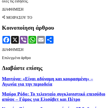
όλες τις ειδήσεις.
ΔΙΑΦΗΜΙΣΗ
ΜΟΙΡΑΣΟΥ ΤΟ
Κοινοποίηση άρθρου
Facebook
X
Viber
WhatsApp
Email
Μοιραστείτε
ΔΙΑΦΗΜΙΣΗ
Επιλεγμένα άρθρα
Διαβάστε επίσης
Μαντόνα: «Είναι αδύναμη και κουρασμένη» –
Αγωνία για την περιοδεία
Μαύρο Ρόδο: Το τελευταίο συγκλονιστικό επεισόδιο
απόψε – Γάμος για Ελισάβετ και Πέτρο