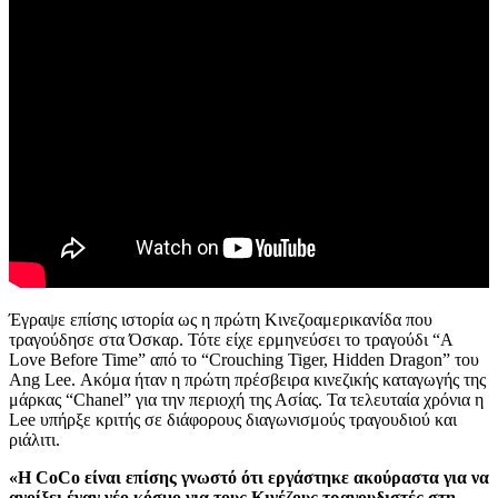
Έγραψε επίσης ιστορία ως η πρώτη Κινεζοαμερικανίδα που
τραγούδησε στα Όσκαρ. Τότε είχε ερμηνεύσει το τραγούδι “A
Love Before Time” από το “Crouching Tiger, Hidden Dragon” του
Ang Lee. Ακόμα ήταν η πρώτη πρέσβειρα κινεζικής καταγωγής της
μάρκας “Chanel” για την περιοχή της Ασίας. Τα τελευταία χρόνια η
Lee υπήρξε κριτής σε διάφορους διαγωνισμούς τραγουδιού και
ριάλιτι.
«Η CoCo είναι επίσης γνωστό ότι εργάστηκε ακούραστα για να
ανοίξει έναν νέο κόσμο για τους Κινέζους τραγουδιστές στη