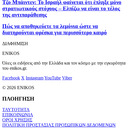
Τζο Μπάιντεν: Το Ισραήλ φαίνεται ότι έπληξε μόνο
στρατιωτικούς στόχους – Ελπίζω να είναι το τέλος
της αντιπαράθεσης
Πώς να αποθηκεύετε τα λεμόνια ώστε να
διατηρούνται φρέσκα για περισσότερο καιρό
ΔΙΑΦΗΜΙΣΗ
ENIKOS
Όλες οι ειδήσεις από την Ελλάδα και τον κόσμο με την εγκυρότητα
του enikos.gr.
Facebook
X
Instagram
YouTube
Viber
© 2026 ENIKOS
ΠΛΟΗΓΗΣΗ
ΤΑΥΤΟΤΗΤΑ
ΕΠΙΚΟΙΝΩΝΙΑ
ΟΡΟΙ ΧΡΗΣΗΣ
ΠΟΛΙΤΙΚΗ ΠΡΟΣΤΑΣΙΑΣ ΠΡΟΣΩΠΙΚΩΝ ΔΕΔΟΜΕΝΩΝ