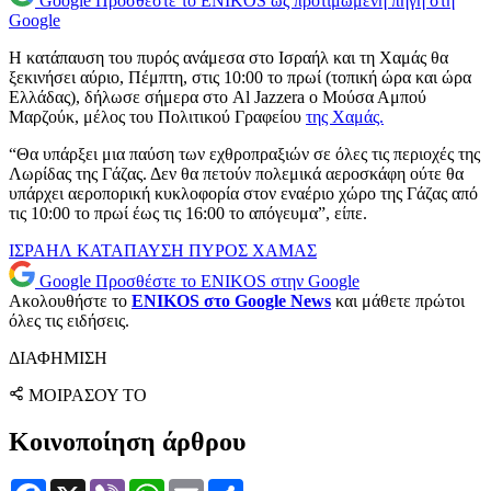
Google
Προσθέστε το ENIKOS ως προτιμώμενη πηγή στη
Google
Η κατάπαυση του πυρός ανάμεσα στο Ισραήλ και τη Χαμάς θα
ξεκινήσει αύριο, Πέμπτη, στις 10:00 το πρωί (τοπική ώρα και ώρα
Ελλάδας), δήλωσε σήμερα στο Al Jazzera ο Μούσα Αμπού
Μαρζούκ, μέλος του Πολιτικού Γραφείου
της Χαμάς.
“Θα υπάρξει μια παύση των εχθροπραξιών σε όλες τις περιοχές της
Λωρίδας της Γάζας. Δεν θα πετούν πολεμικά αεροσκάφη ούτε θα
υπάρχει αεροπορική κυκλοφορία στον εναέριο χώρο της Γάζας από
τις 10:00 το πρωί έως τις 16:00 το απόγευμα”, είπε.
ΙΣΡΑΗΛ
ΚΑΤΑΠΑΥΣΗ ΠΥΡΟΣ
ΧΑΜΑΣ
Google
Προσθέστε το ENIKOS στην Google
Ακολουθήστε το
ENIKOS στο Google News
και μάθετε πρώτοι
όλες τις ειδήσεις.
ΔΙΑΦΗΜΙΣΗ
ΜΟΙΡΑΣΟΥ ΤΟ
Κοινοποίηση άρθρου
Facebook
X
Viber
WhatsApp
Email
Μοιραστείτε