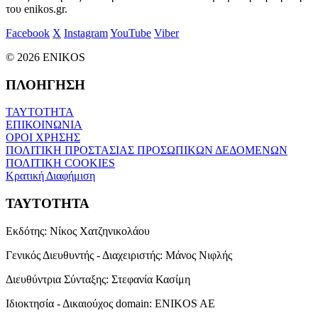
του enikos.gr.
Facebook
X
Instagram
YouTube
Viber
© 2026 ENIKOS
ΠΛΟΗΓΗΣΗ
ΤΑΥΤΟΤΗΤΑ
ΕΠΙΚΟΙΝΩΝΙΑ
ΟΡΟΙ ΧΡΗΣΗΣ
ΠΟΛΙΤΙΚΗ ΠΡΟΣΤΑΣΙΑΣ ΠΡΟΣΩΠΙΚΩΝ ΔΕΔΟΜΕΝΩΝ
ΠΟΛΙΤΙΚΗ COOKIES
Κρατική Διαφήμιση
ΤΑΥΤΟΤΗΤΑ
Εκδότης:
Νίκος Χατζηνικολάου
Γενικός Διευθυντής - Διαχειριστής:
Μάνος Νιφλής
Διευθύντρια Σύνταξης:
Στεφανία Κασίμη
Ιδιοκτησία - Δικαιούχος domain:
ENIKOS AE