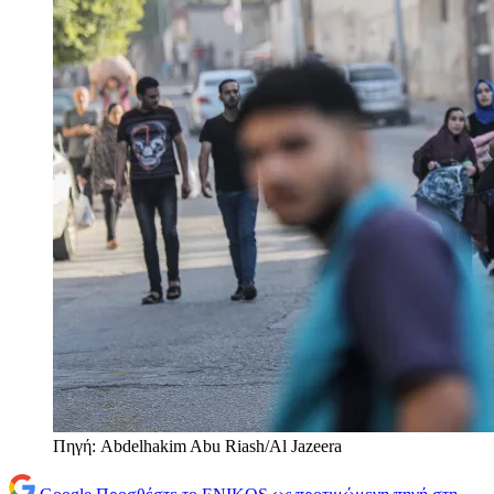
Πηγή: Abdelhakim Abu Riash/Al Jazeera