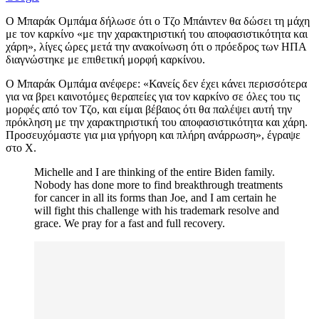
Ο Μπαράκ Ομπάμα δήλωσε ότι ο Τζο Μπάιντεν θα δώσει τη μάχη
με τον καρκίνο «με την χαρακτηριστική του αποφασιστικότητα και
χάρη», λίγες ώρες μετά την ανακοίνωση ότι ο πρόεδρος των ΗΠΑ
διαγνώστηκε με επιθετική μορφή καρκίνου.
Ο Μπαράκ Ομπάμα ανέφερε: «Κανείς δεν έχει κάνει περισσότερα
για να βρει καινοτόμες θεραπείες για τον καρκίνο σε όλες του τις
μορφές από τον Τζο, και είμαι βέβαιος ότι θα παλέψει αυτή την
πρόκληση με την χαρακτηριστική του αποφασιστικότητα και χάρη.
Προσευχόμαστε για μια γρήγορη και πλήρη ανάρρωση», έγραψε
στο X.
Michelle and I are thinking of the entire Biden family.
Nobody has done more to find breakthrough treatments
for cancer in all its forms than Joe, and I am certain he
will fight this challenge with his trademark resolve and
grace. We pray for a fast and full recovery.