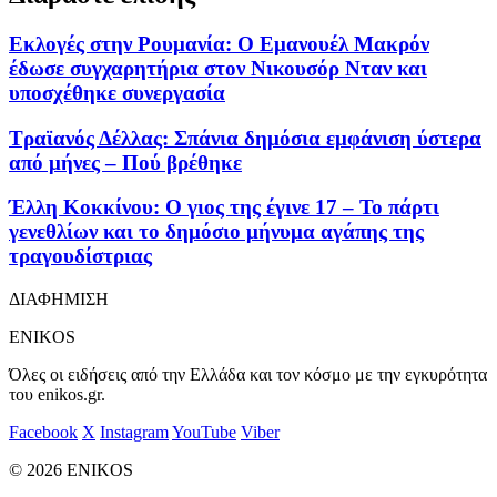
Εκλογές στην Ρουμανία: Ο Εμανουέλ Μακρόν
έδωσε συγχαρητήρια στον Νικουσόρ Νταν και
υποσχέθηκε συνεργασία
Τραϊανός Δέλλας: Σπάνια δημόσια εμφάνιση ύστερα
από μήνες – Πού βρέθηκε
Έλλη Κοκκίνου: Ο γιος της έγινε 17 – Το πάρτι
γενεθλίων και το δημόσιο μήνυμα αγάπης της
τραγουδίστριας
ΔΙΑΦΗΜΙΣΗ
ENIKOS
Όλες οι ειδήσεις από την Ελλάδα και τον κόσμο με την εγκυρότητα
του enikos.gr.
Facebook
X
Instagram
YouTube
Viber
© 2026 ENIKOS