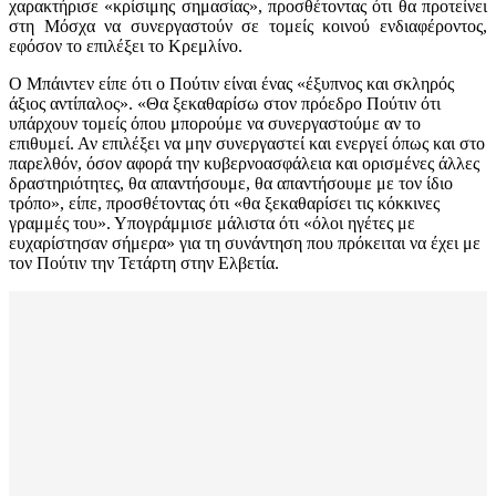
χαρακτήρισε «κρίσιμης σημασίας», προσθέτοντας ότι θα προτείνει
στη Μόσχα να συνεργαστούν σε τομείς κοινού ενδιαφέροντος,
εφόσον το επιλέξει το Κρεμλίνο.
Ο Μπάιντεν είπε ότι ο Πούτιν είναι ένας «έξυπνος και σκληρός
άξιος αντίπαλος». «Θα ξεκαθαρίσω στον πρόεδρο Πούτιν ότι
υπάρχουν τομείς όπου μπορούμε να συνεργαστούμε αν το
επιθυμεί. Αν επιλέξει να μην συνεργαστεί και ενεργεί όπως και στο
παρελθόν, όσον αφορά την κυβερνοασφάλεια και ορισμένες άλλες
δραστηριότητες, θα απαντήσουμε, θα απαντήσουμε με τον ίδιο
τρόπο», είπε, προσθέτοντας ότι «θα ξεκαθαρίσει τις κόκκινες
γραμμές του». Υπογράμμισε μάλιστα ότι «όλοι ηγέτες με
ευχαρίστησαν σήμερα» για τη συνάντηση που πρόκειται να έχει με
τον Πούτιν την Τετάρτη στην Ελβετία.