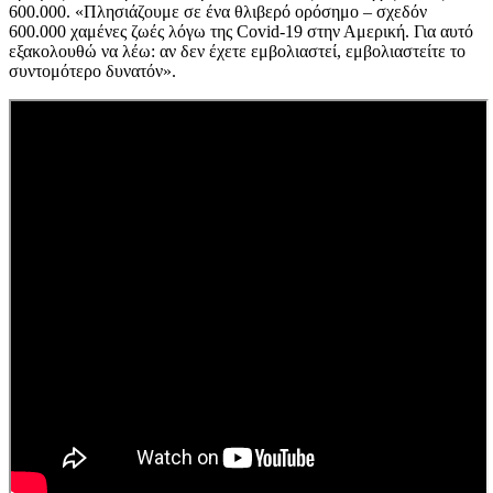
600.000. «Πλησιάζουμε σε ένα θλιβερό ορόσημο – σχεδόν
600.000 χαμένες ζωές λόγω της Covid-19 στην Αμερική. Για αυτό
εξακολουθώ να λέω: αν δεν έχετε εμβολιαστεί, εμβολιαστείτε το
συντομότερο δυνατόν».