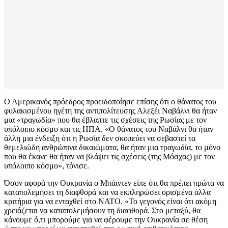
Ο Αμερικανός πρόεδρος προειδοποίησε επίσης ότι ο θάνατος του
φυλακισμένου ηγέτη της αντιπολίτευσης Αλεξέι Ναβάλνι θα ήταν
μια «τραγωδία» που θα έβλαπτε τις σχέσεις της Ρωσίας με τον
υπόλοιπο κόσμο και τις ΗΠΑ. «Ο θάνατος του Ναβάλνι θα ήταν
άλλη μια ένδειξη ότι η Ρωσία δεν σκοπεύει να σεβαστεί τα
θεμελιώδη ανθρώπινα δικαιώματα, θα ήταν μια τραγωδία, το μόνο
που θα έκανε θα ήταν να βλάψει τις σχέσεις (της Μόσχας) με τον
υπόλοιπο κόσμο», τόνισε.
Όσον αφορά την Ουκρανία ο Μπάιντεν είπε ότι θα πρέπει πρώτα να
καταπολεμήσει τη διαφθορά και να εκπληρώσει ορισμένα άλλα
κριτήρια για να ενταχθεί στο ΝΑΤΟ. «Το γεγονός είναι ότι ακόμη
χρειάζεται να καταπολεμήσουν τη διαφθορά. Στο μεταξύ, θα
κάνουμε ό,τι μπορούμε για να φέρουμε την Ουκρανία σε θέση