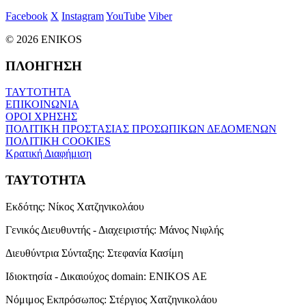
Facebook
X
Instagram
YouTube
Viber
© 2026 ENIKOS
ΠΛΟΗΓΗΣΗ
ΤΑΥΤΟΤΗΤΑ
ΕΠΙΚΟΙΝΩΝΙΑ
ΟΡΟΙ ΧΡΗΣΗΣ
ΠΟΛΙΤΙΚΗ ΠΡΟΣΤΑΣΙΑΣ ΠΡΟΣΩΠΙΚΩΝ ΔΕΔΟΜΕΝΩΝ
ΠΟΛΙΤΙΚΗ COOKIES
Κρατική Διαφήμιση
ΤΑΥΤΟΤΗΤΑ
Εκδότης:
Νίκος Χατζηνικολάου
Γενικός Διευθυντής - Διαχειριστής:
Μάνος Νιφλής
Διευθύντρια Σύνταξης:
Στεφανία Κασίμη
Ιδιοκτησία - Δικαιούχος domain:
ENIKOS AE
Νόμιμος Εκπρόσωπος:
Στέργιος Χατζηνικολάου