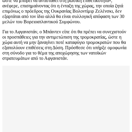
ώστε να μπορεί να αντισταθεί στη ρωσική επιθετικότητα»,
ανέφερε, επισημαίνοντας ότι η ένταξη της χώρας, την οποία ζητά
επιμόνως ο πρόεδρος της Ουκρανίας Βολοντίμιρ Ζελένσκι, δεν
εξαρτάται από τον ίδιο αλλά θα είναι συλλογική απόφαση των 30
μελών του Βορειοατλαντικού Συμφώνου.
Για το Αφγανιστάν, ο Μπάιντεν είπε ότι θα πρέπει να συνεχιστούν
οι προσπάθειες για την αντιμετώπιση της τρομοκρατίας, ώστε η
χώρα αυτή να μην ξαναγίνει ποτέ καταφύγιο τρομοκρατών που θα
εξαπολύουν επιθέσεις στη Δύση. Πρόσθεσε ότι υπήρξε ομοφωνία
στη σύνοδο για το θέμα της αποχώρησης των νατοϊκών
στρατευμάτων από το Αφγανιστάν.