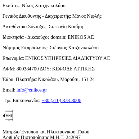
Εκδότης:
Νίκος Χατζηνικολάου
Γενικός Διευθυντής - Διαχειριστής:
Μάνος Νιφλής
Διευθύντρια Σύνταξης:
Στεφανία Κασίμη
Ιδιοκτησία - Δικαιούχος domain:
ENIKOS AE
Νόμιμος Εκπρόσωπος:
Στέργιος Χατζηνικολάου
Επωνυμία:
ΕΝΙΚΟΣ ΥΠΗΡΕΣΙΕΣ ΔΙΑΔΙΚΤΥΟΥ ΑΕ
ΑΦΜ:
800384700
ΔΟΥ:
ΚΕΦΟΔΕ ΑΤΤΙΚΗΣ
Έδρα:
Πλαστήρα Νικολάου, Μαρούσι, 151 24
Email:
info@enikos.gr
Τηλ. Επικοινωνίας:
+30 (210) 878-8006
Μητρώο Έντυπου και Ηλεκτρονικού Τύπου
Αριθμός Πιστοποίησης Μ.Η.Τ. 242097