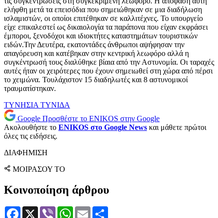
τις συγκεντρώσεις στη συγκεκριμένη λεωφόρο. Η απόφαση αυτή
ελήφθη μετά τα επεισόδια που σημειώθηκαν σε μια διαδήλωση
ισλαμιστών, οι οποίοι επιτέθηκαν σε καλλιτέχνες. Το υπουργείο
είχε επικαλεστεί ως δικαιολογία τα παράπονα που είχαν εκφράσει
έμποροι, ξενοδόχοι και ιδιοκτήτες καταστημάτων τουριστικών
ειδών.Την Δευτέρα, εκατοντάδες άνθρωποι αψήφησαν την
απαγόρευση και κατέβηκαν στην κεντρική λεωφόρο αλλά η
συγκέντρωσή τους διαλύθηκε βίαια από την Αστυνομία. Οι ταραχές
αυτές ήταν οι χειρότερες που έχουν σημειωθεί στη χώρα από πέρσι
το χειμώνα. Τουλάχιστον 15 διαδηλωτές και 8 αστυνομικοί
τραυματίστηκαν.
ΤΥΝΗΣΙΑ
ΤΥΝΙΔΑ
Google
Προσθέστε το ENIKOS στην Google
Ακολουθήστε το
ENIKOS στο Google News
και μάθετε πρώτοι
όλες τις ειδήσεις.
ΔΙΑΦΗΜΙΣΗ
ΜΟΙΡΑΣΟΥ ΤΟ
Κοινοποίηση άρθρου
Facebook
X
Viber
WhatsApp
Email
Μοιραστείτε