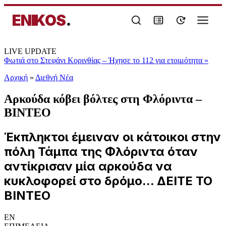
ENIKOS
.
LIVE UPDATE
Φωτιά στο Στεφάνι Κορινθίας – Ήχησε το 112 για ετοιμότητα
»
Αρχική
»
Διεθνή Νέα
Αρκούδα κόβει βόλτες στη Φλόριντα –
ΒΙΝΤΕΟ
Έκπληκτοι έμειναν οι κάτοικοι στην
πόλη Τάμπα της Φλόριντα όταν
αντίκρισαν μία αρκούδα να
κυκλοφορεί στο δρόμο... ΔΕΙΤΕ ΤΟ
ΒΙΝΤΕΟ
EN