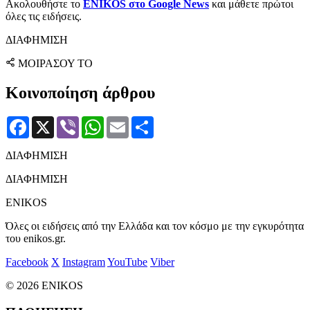
Ακολουθήστε το
ENIKOS στο Google News
και μάθετε πρώτοι
όλες τις ειδήσεις.
ΔΙΑΦΗΜΙΣΗ
ΜΟΙΡΑΣΟΥ ΤΟ
Κοινοποίηση άρθρου
Facebook
X
Viber
WhatsApp
Email
Μοιραστείτε
ΔΙΑΦΗΜΙΣΗ
ΔΙΑΦΗΜΙΣΗ
ENIKOS
Όλες οι ειδήσεις από την Ελλάδα και τον κόσμο με την εγκυρότητα
του enikos.gr.
Facebook
X
Instagram
YouTube
Viber
© 2026 ENIKOS