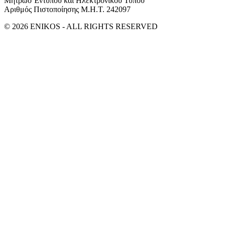
Μητρώο Έντυπου και Ηλεκτρονικού Τύπου
Αριθμός Πιστοποίησης Μ.Η.Τ. 242097
© 2026 ENIKOS - ALL RIGHTS RESERVED