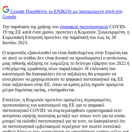
Google
Προσθέστε το ENIKOS ως προτιμώμενη πηγή στη
Google
Την παράταση της χρήσης του
ψηφιακού πιστοποιητικού
COVID-
19 της ΕΕ κατά έναν χρόνο, προτείνει η Κομισιόν. Συγκεκριμένα, η
Ευρωπαϊκή Επιτροπή προτείνει την παράτασή του έως τις 30
Ιουνίου 2023.
Ο κορονοϊός εξακολουθεί να είναι διαδεδομένος στην Ευρώπη και
σε αυτό το στάδιο δεν είναι δυνατό να προσδιοριστεί ο αντίκτυπος
μιας πιθανής αύξησης σε λοιμώξεις το δεύτερο εξάμηνο του 2022 ή
ενδεχόμενης εμφάνισης νέων παραλλαγών. Η επέκταση του
κανονισμού θα διασφαλίσει ότι οι ταξιδιώτες θα μπορούν να
συνεχίσουν να χρησιμοποιούν το ψηφιακό πιστοποιητικό της ΕΕ
όταν ταξιδεύουν στην ΕΕ, όπου τα κράτη μέλη τηρούν ορισμένα
μέτρα δημόσιας υγείας, επισημαίνεται.
Επιπλέον, η Κομισιόν προτείνει ορισμένες περιορισμένες
τροποποιήσεις του κανονισμού της ΕΕ για το ψηφιακό
πιστοποιητικό COVID: να συμπεριληφθούν εργαστηριακά τεστ
αντιγόνου υψηλής ποιότητας μεταξύ των τύπων τεστ για τα οποία
μπορεί να εκδοθεί πιστοποιητικό για τα τεστ, να διασφαλιστεί ότι
τα πιστοποιητικά εμβολιασμού περιέχουν τον σωστό συνολικό
αριθμό δόσεων που χορηγούνται σε οποιοδήποτε κράτος μέλος και