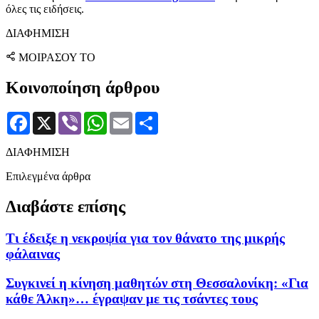
όλες τις ειδήσεις.
ΔΙΑΦΗΜΙΣΗ
ΜΟΙΡΑΣΟΥ ΤΟ
Κοινοποίηση άρθρου
Facebook
X
Viber
WhatsApp
Email
Μοιραστείτε
ΔΙΑΦΗΜΙΣΗ
Επιλεγμένα άρθρα
Διαβάστε επίσης
Τι έδειξε η νεκροψία για τον θάνατο της μικρής
φάλαινας
Συγκινεί η κίνηση μαθητών στη Θεσσαλονίκη: «Για
κάθε Άλκη»… έγραψαν με τις τσάντες τους