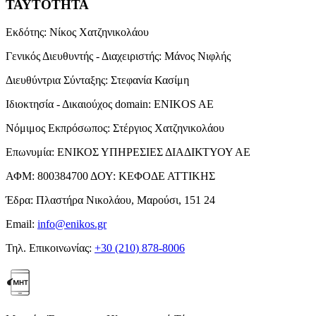
ΤΑΥΤΟΤΗΤΑ
Εκδότης:
Νίκος Χατζηνικολάου
Γενικός Διευθυντής - Διαχειριστής:
Μάνος Νιφλής
Διευθύντρια Σύνταξης:
Στεφανία Κασίμη
Ιδιοκτησία - Δικαιούχος domain:
ENIKOS AE
Νόμιμος Εκπρόσωπος:
Στέργιος Χατζηνικολάου
Επωνυμία:
ΕΝΙΚΟΣ ΥΠΗΡΕΣΙΕΣ ΔΙΑΔΙΚΤΥΟΥ ΑΕ
ΑΦΜ:
800384700
ΔΟΥ:
ΚΕΦΟΔΕ ΑΤΤΙΚΗΣ
Έδρα:
Πλαστήρα Νικολάου, Μαρούσι, 151 24
Email:
info@enikos.gr
Τηλ. Επικοινωνίας:
+30 (210) 878-8006