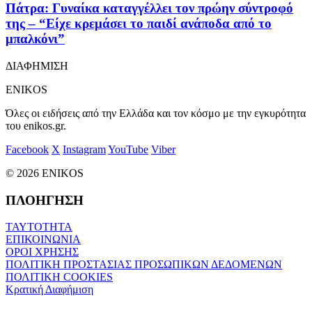
Πάτρα: Γυναίκα καταγγέλλει τον πρώην σύντροφό
της – “Είχε κρεμάσει το παιδί ανάποδα από το
μπαλκόνι”
ΔΙΑΦΗΜΙΣΗ
ENIKOS
Όλες οι ειδήσεις από την Ελλάδα και τον κόσμο με την εγκυρότητα
του enikos.gr.
Facebook
X
Instagram
YouTube
Viber
© 2026 ENIKOS
ΠΛΟΗΓΗΣΗ
ΤΑΥΤΟΤΗΤΑ
ΕΠΙΚΟΙΝΩΝΙΑ
ΟΡΟΙ ΧΡΗΣΗΣ
ΠΟΛΙΤΙΚΗ ΠΡΟΣΤΑΣΙΑΣ ΠΡΟΣΩΠΙΚΩΝ ΔΕΔΟΜΕΝΩΝ
ΠΟΛΙΤΙΚΗ COOKIES
Κρατική Διαφήμιση