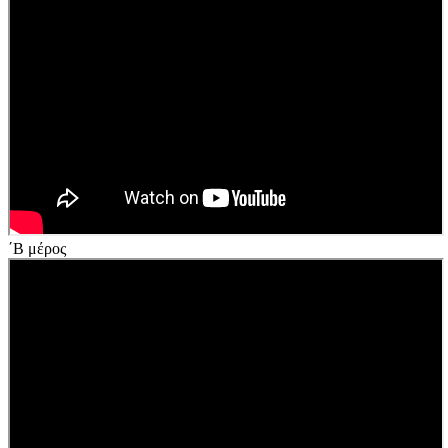
΄Β μέρος