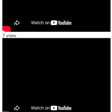
΄Γ μέρος