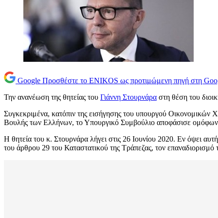
Google
Προσθέστε το ENIKOS ως προτιμώμενη πηγή στη Goo
Την ανανέωση της θητείας του
Γιάννη Στουρνάρα
στη θέση του διοικ
Συγκεκριμένα, κατόπιν της εισήγησης του υπουργού Οικονομικών Χ
Βουλής των Ελλήνων, το Υπουργικό Συμβούλιο αποφάσισε ομόφωνα το
Η θητεία του κ. Στουρνάρα λήγει στις 26 Ιουνίου 2020. Εν όψει αυ
του άρθρου 29 του Καταστατικού της Τράπεζας, τον επαναδιορισμό 