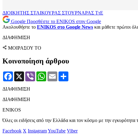
ΔΙΟΙΚΗΤΗΣ
ΣΤΑΙΚΟΥΡΑΣ
ΣΤΟΥΡΝΑΡΑΣ
ΤτΕ
Google
Προσθέστε το ENIKOS στην Google
Ακολουθήστε το
ENIKOS στο Google News
και μάθετε πρώτοι όλες
ΔΙΑΦΗΜΙΣΗ
ΜΟΙΡΑΣΟΥ ΤΟ
Κοινοποίηση άρθρου
Facebook
X
Viber
WhatsApp
Email
Μοιραστείτε
ΔΙΑΦΗΜΙΣΗ
ΔΙΑΦΗΜΙΣΗ
ENIKOS
Όλες οι ειδήσεις από την Ελλάδα και τον κόσμο με την εγκυρότητα τ
Facebook
X
Instagram
YouTube
Viber