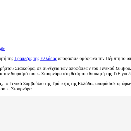
gle
ητή της
Τράπεζας της Ελλάδας
αποφάσισε ομόφωνα την Πέμπτη το υπ
ρήστου Σταϊκούρα, σε συνέχεια των αποφάσεων του Γενικού Συμβουλί
ν διορισμό του κ. Στουρνάρα στη θέση του διοικητή της ΤτΕ για δε
τής, το Γενικό Συμβούλιο της Τράπεζας της Ελλάδος αποφάσισε ομόφω
του κ. Στουρνάρα.