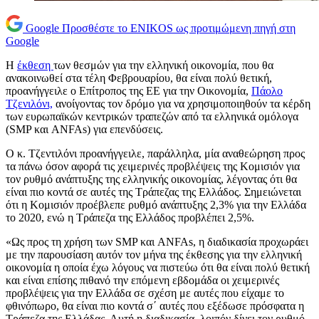
Google
Προσθέστε το ENIKOS ως προτιμώμενη πηγή στη
Google
Η
έκθεση
των θεσμών για την ελληνική οικονομία, που θα
ανακοινωθεί στα τέλη Φεβρουαρίου, θα είναι πολύ θετική,
προανήγγειλε ο Επίτροπος της ΕΕ για την Οικονομία,
Πάολο
Τζενιλόνι,
ανοίγοντας τον δρόμο για να χρησιμοποιηθούν τα κέρδη
των ευρωπαϊκών κεντρικών τραπεζών από τα ελληνικά ομόλογα
(SMP και ANFAs) για επενδύσεις.
Ο κ. Τζεντιλόνι προανήγγειλε, παράλληλα, μία αναθεώρηση προς
τα πάνω όσον αφορά τις χειμερινές προβλέψεις της Κομισιόν για
τον ρυθμό ανάπτυξης της ελληνικής οικονομίας, λέγοντας ότι θα
είναι πιο κοντά σε αυτές της Τράπεζας της Ελλάδος. Σημειώνεται
ότι η Κομισιόν προέβλεπε ρυθμό ανάπτυξης 2,3% για την Ελλάδα
το 2020, ενώ η Τράπεζα της Ελλάδος προβλέπει 2,5%.
«Ως προς τη χρήση των SMP και ANFAs, η διαδικασία προχωράει
με την παρουσίαση αυτόν τον μήνα της έκθεσης για την ελληνική
οικονομία η οποία έχω λόγους να πιστεύω ότι θα είναι πολύ θετική
και είναι επίσης πιθανό την επόμενη εβδομάδα οι χειμερινές
προβλέψεις για την Ελλάδα σε σχέση με αυτές που είχαμε το
φθινόπωρο, θα είναι πιο κοντά σ΄ αυτές που εξέδωσε πρόσφατα η
Τράπεζα της Ελλάδας. Αυτή η διαδικασία, λοιπόν δίνει τον ρυθμό