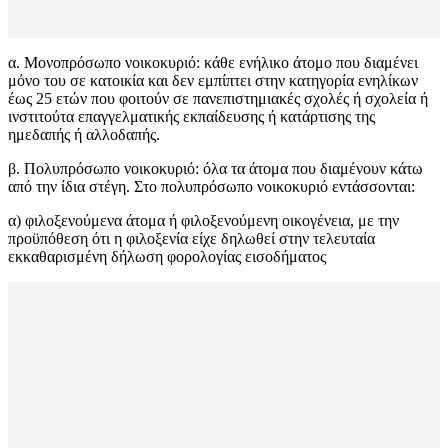
α. Μονοπρόσωπο νοικοκυριό: κάθε ενήλικο άτομο που διαμένει
μόνο του σε κατοικία και δεν εμπίπτει στην κατηγορία ενηλίκων
έως 25 ετών που φοιτούν σε πανεπιστημιακές σχολές ή σχολεία ή
ινστιτούτα επαγγελματικής εκπαίδευσης ή κατάρτισης της
ημεδαπής ή αλλοδαπής.
β. Πολυπρόσωπο νοικοκυριό: όλα τα άτομα που διαμένουν κάτω
από την ίδια στέγη. Στο πολυπρόσωπο νοικοκυριό εντάσσονται:
α) φιλοξενούμενα άτομα ή φιλοξενούμενη οικογένεια, με την
προϋπόθεση ότι η φιλοξενία είχε δηλωθεί στην τελευταία
εκκαθαρισμένη δήλωση φορολογίας εισοδήματος