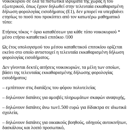
νοικοκυριού σε όλα τα πιστωτικά ιδρύματα της χώρας ή του
εξωτερικού, όπως έχουν δηλωθεί στην τελευταία εκκαθαρισμένη
δήλωση φορολογίας εισοδήματος (Ε1), δεν μπορεί να υπερβαίνει
ετησίως το ποσό που προκύπτει από τον κατωτέρω μαθηματικό
τύπο:
Ετήσιος τόκος = όριο καταθέσεων για κάθε τύπο νοικοκυριού *
μέσο ετήσιο καταθετικό επιτόκιο /100
Ως έτος υπολογισμού του μέσου καταθετικού επιτοκίου ορίζεται
εκείνο στο οποίο αντιστοιχεί η τελευταία εκκαθαρισμένη δήλωση
φορολογίας εισοδήματος.
Δεν γίνονται δεκτές αιτήσεις νοικοκυριών, τα μέλη των οποίων,
βάσει της τελευταίας εκκαθαρισμένης δήλωσης φορολογίας
εισοδήματος:
– εμπίπτουν στις διατάξεις του φόρου πολυτελείας
– δηλώνουν δαπάνες για αμοιβές πληρωμάτων σκαφών αναψυχής,
– δηλώνουν δαπάνες άνω των1.500 ευρώ για δίδακτρα σε ιδιωτικά
σχολεία,
– δηλώνουν δαπάνες για οικιακούς βοηθούς, οδηγούς αυτοκινήτων,
δασκάλους και λοιπό προσωπικό,