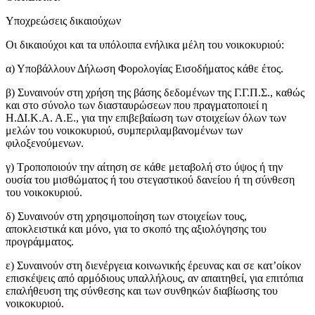
Υποχρεώσεις δικαιούχων
Οι δικαιούχοι και τα υπόλοιπα ενήλικα μέλη του νοικοκυριού:
α) Υποβάλλουν Δήλωση Φορολογίας Εισοδήματος κάθε έτος.
β) Συναινούν στη χρήση της βάσης δεδομένων της Γ.Γ.Π.Σ., καθώς
και στο σύνολο των διασταυρώσεων που πραγματοποιεί η
Η.ΔΙ.Κ.Α. Α.Ε., για την επιβεβαίωση των στοιχείων όλων των
μελών του νοικοκυριού, συμπεριλαμβανομένων των
φιλοξενούμενων.
γ) Τροποποιούν την αίτηση σε κάθε μεταβολή στο ύψος ή την
ουσία του μισθώματος ή του στεγαστικού δανείου ή τη σύνθεση
του νοικοκυριού.
δ) Συναινούν στη χρησιμοποίηση των στοιχείων τους,
αποκλειστικά και μόνο, για το σκοπό της αξιολόγησης του
προγράμματος.
ε) Συναινούν στη διενέργεια κοινωνικής έρευνας και σε κατ’οίκον
επισκέψεις από αρμόδιους υπαλλήλους, αν απαιτηθεί, για επιτόπια
επαλήθευση της σύνθεσης και των συνθηκών διαβίωσης του
νοικοκυριού.