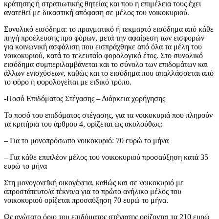
κράτησης ή στρατιωτικής θητείας και που η επιμέλεια τους έχει
ανατεθεί με δικαστική απόφαση σε μέλος του νοικοκυριού.
Συνολικό εισόδημα: το πραγματικό ή τεκμαρτό εισόδημα από κάθε
πηγή προέλευσης προ φόρων, μετά την αφαίρεση των εισφορών
για κοινωνική ασφάλιση που εισπράχθηκε από όλα τα μέλη του
νοικοκυριού, κατά το τελευταίο φορολογικό έτος. Στο συνολικό
εισόδημα συμπεριλαμβάνεται και το σύνολο των επιδομάτων και
άλλων ενισχύσεων, καθώς και το εισόδημα που απαλλάσσεται από
το φόρο ή φορολογείται με ειδικό τρόπο.
-Ποσό Επιδόματος Στέγασης – Διάρκεια χορήγησης
Το ποσό του επιδόματος στέγασης, για τα νοικοκυριά που πληρούν
τα κριτήρια του άρθρου 4, ορίζεται ως ακολούθως:
– Για το μονοπρόσωπο νοικοκυριό: 70 ευρώ το μήνα
– Για κάθε επιπλέον μέλος του νοικοκυριού προσαύξηση κατά 35
ευρώ το μήνα
Στη μονογονεϊκή οικογένεια, καθώς και σε νοικοκυριό με
απροστάτευτο/α τέκνο/α για το πρώτο ανήλικο μέλος του
νοικοκυριού ορίζεται προσαύξηση 70 ευρώ το μήνα.
Ως ανώτατο όριο του επιδόματος στέγασης ορίζονται τα 210 ευρώ