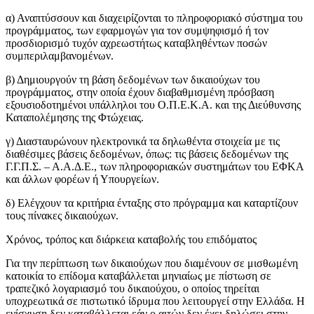
α) Αναπτύσσουν και διαχειρίζονται το πληροφοριακό σύστημα του
προγράμματος, των εφαρμογών για τον συμψηφισμό ή τον
προσδιορισμό τυχόν αχρεωστήτως καταβληθέντων ποσών
συμπεριλαμβανομένων.
β) Δημιουργούν τη βάση δεδομένων των δικαιούχων του
προγράμματος, στην οποία έχουν διαβαθμισμένη πρόσβαση
εξουσιοδοτημένοι υπάλληλοι του Ο.Π.Ε.Κ.Α. και της Διεύθυνσης
Καταπολέμησης της Φτώχειας.
γ) Διασταυρώνουν ηλεκτρονικά τα δηλωθέντα στοιχεία με τις
διαθέσιμες βάσεις δεδομένων, όπως: τις βάσεις δεδομένων της
Γ.Γ.Π.Σ. – Α.Α.Δ.Ε., των πληροφοριακών συστημάτων του ΕΦΚΑ
και άλλων φορέων ή Υπουργείων.
δ) Ελέγχουν τα κριτήρια ένταξης στο πρόγραμμα και καταρτίζουν
τους πίνακες δικαιούχων.
Χρόνος, τρόπος και διάρκεια καταβολής του επιδόματος
Για την περίπτωση των δικαιούχων που διαμένουν σε μισθωμένη
κατοικία το επίδομα καταβάλλεται μηνιαίως με πίστωση σε
τραπεζικό λογαριασμό του δικαιούχου, ο οποίος τηρείται
υποχρεωτικά σε πιστωτικό ίδρυμα που λειτουργεί στην Ελλάδα. Η
ενίσχυση δεν καταβάλλεται εάν ο αιτών δεν έχει δηλώσει στην