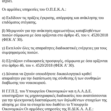
ισχύει.
Οι αρμόδιες υπηρεσίες του Ο.Π.Ε.Κ.Α.:
α) Εκδίδουν τις πράξεις έγκρισης, απόρριψης και ανάκλησης του
επιδόματος στέγασης.
β) Μεριμνούν για την ανάκτηση αχρεωστήτως καταβληθέντων
ποσών σύμφωνα με όσα ορίζονται στο άρθρο 45, του ν. 4520/2018
(ΦΕΚ Α’ 30).
γ) Εκτελούν όλες τις απαραίτητες διαδικαστικές ενέργειες για τους
συμψηφισμούς ποσών.
δ) Εξετάζουν ενδικοφανείς προσφυγές, σύμφωνα με όσα ορίζονται
στο άρθρο 46, του ν. 4520/2018 (ΦΕΚ Α’ 30).
ε) Δύναται να ζητούν οποιοδήποτε δικαιολογητικό κριθεί
απαραίτητο για την διαπίστωση της σύνθεσης ή των συνθηκών
διαβίωσης του νοικοκυριού.
Η Γ.Γ.Π.Σ. του Υπουργείου Οικονομικών και η Α.Α.Δ.Ε.
υποστηρίζουν τις μηχανογραφικές διαδικασίες που αναπτύσσονται
για την ηλεκτρονική διασταύρωση των δηλωθέντων στοιχείων της
αίτησης με όλα τα στοιχεία που διαθέτει το Υπουργείο
Οικονομικών.Οι αρμόδιες υπηρεσίες της Η.ΔΙ.Κ.Α. Α.Ε.: