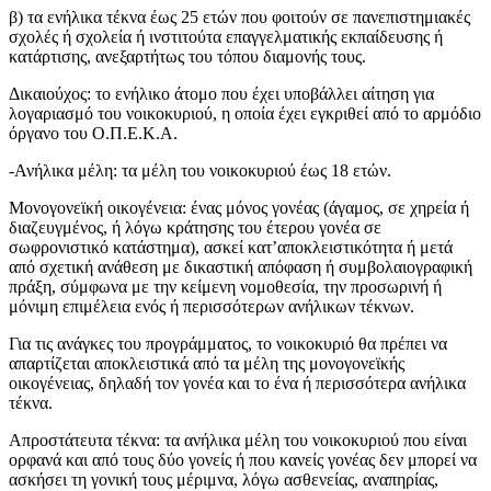
β) τα ενήλικα τέκνα έως 25 ετών που φοιτούν σε πανεπιστημιακές
σχολές ή σχολεία ή ινστιτούτα επαγγελματικής εκπαίδευσης ή
κατάρτισης, ανεξαρτήτως του τόπου διαμονής τους.
Δικαιούχος: το ενήλικο άτομο που έχει υποβάλλει αίτηση για
λογαριασμό του νοικοκυριού, η οποία έχει εγκριθεί από το αρμόδιο
όργανο του Ο.Π.Ε.Κ.Α.
-Ανήλικα μέλη: τα μέλη του νοικοκυριού έως 18 ετών.
Μονογονεϊκή οικογένεια: ένας μόνος γονέας (άγαμος, σε χηρεία ή
διαζευγμένος, ή λόγω κράτησης του έτερου γονέα σε
σωφρονιστικό κατάστημα), ασκεί κατ’αποκλειστικότητα ή μετά
από σχετική ανάθεση με δικαστική απόφαση ή συμβολαιογραφική
πράξη, σύμφωνα με την κείμενη νομοθεσία, την προσωρινή ή
μόνιμη επιμέλεια ενός ή περισσότερων ανήλικων τέκνων.
Για τις ανάγκες του προγράμματος, το νοικοκυριό θα πρέπει να
απαρτίζεται αποκλειστικά από τα μέλη της μονογονεϊκής
οικογένειας, δηλαδή τον γονέα και το ένα ή περισσότερα ανήλικα
τέκνα.
Απροστάτευτα τέκνα: τα ανήλικα μέλη του νοικοκυριού που είναι
ορφανά και από τους δύο γονείς ή που κανείς γονέας δεν μπορεί να
ασκήσει τη γονική τους μέριμνα, λόγω ασθενείας, αναπηρίας,