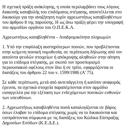
Η σχετική πράξη ανάκλησης, η οποία περιλαμβάνει τους λόγους
διακοπής καταβολής του επιδόματος στέγασης, αποστέλλεται στο
δικαιούχο για την αναζήτηση τυχόν αχρεωστήτως καταβληθέντων
του άρθρου 8 της παρούσης. Η ως άνω πράξη φέρει την υπογραφή
του αρμοδίου οργάνου του Ο.Π.Ε.Κ.Α.
Αχρεωστήτως καταβληθέντα – Αναδρομικότητα πληρωμών
1. Υπό την επιφύλαξη αυστηρότερων ποινών, που προβλέπονται
στην κείμενη ποινική νομοθεσία, σε περίπτωση δήλωσης από τον
αιτούντα ψευδών στοιχείων ή απόκρυψης αληθινών στην αίτηση
για το επίδομα στέγασης, με σκοπό τον προσπορισμό
περιουσιακού οφέλους στον ίδιο ή σε τρίτο, εφαρμόζονται οι
διατάξεις του άρθρου 22 του ν. 1599/1986 (Α’ 75).
Σε κάθε περίπτωση, μετά από αυτεπάγγελτη ή κατόπιν αναφοράς
έρευνα, τα σχετικά στοιχεία παραπέμπονται στον αρμόδιο
εισαγγελέα για την εξέταση των ενδεχόμενων ποινικών ευθυνών
των υπευθύνων.
2. Αχρεωστήτως καταβληθέντα ποσά καταλογίζονται σε βάρος
όσων έλαβαν το επίδομα στέγασης χωρίς να το δικαιούνται και
εισπράττονται σύμφωνα με τις διατάξεις του Κώδικα Είσπραξης
Δημοσίων Εσόδων (Κ.Ε.Δ.Ε.).