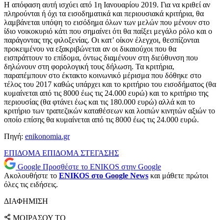
Η απόφαση αυτή ισχύει από 1η Ιανουαρίου 2019. Για να κριθεί αν
πληρούνται ή όχι τα εισοδηματικά και περιουσιακά κριτήρια, θα
λαμβάνεται υπόψη το εισόδημα όλων των μελών που μένουν στο
ίδιο νοικοκυριό κάτι που σημαίνει ότι θα παίξει μεγάλο ρόλο και ο
παράγοντας της φιλοξενίας. Οι κατ’ οίκον έλεγχοι, θεσπίζονται
προκειμένου να εξακριβώνεται αν οι δικαιούχοι που θα
εισπράττουν το επίδομα, όντως διαμένουν στη διεύθυνση που
δηλώνουν στη φορολογική τους δήλωση. Τα κριτήρια,
παραπέμπουν στο έκτακτο κοινωνικό μέρισμα που δόθηκε στο
τέλος του 2017 καθώς υπάρχει και το κριτήριο του εισοδήματος (θα
κυμαίνεται από τις 8000 έως τις 24.000 ευρώ) και το κριτήριο της
περιουσίας (θα φτάνει έως και τις 180.000 ευρώ) αλλά και το
κριτήριο των τραπεζικών καταθέσεων και λοιπών κινητών αξιών το
οποίο επίσης θα κυμαίνεται από τις 8000 έως τις 24.000 ευρώ.
Πηγή:
enikonomia.gr
ΕΠΙΔΟΜΑ
ΕΠΙΔΟΜΑ ΣΤΕΓΑΣΗΣ
Google
Προσθέστε το ENIKOS στην Google
Ακολουθήστε το
ENIKOS στο Google News
και μάθετε πρώτοι
όλες τις ειδήσεις.
ΔΙΑΦΗΜΙΣΗ
ΜΟΙΡΑΣΟΥ ΤΟ