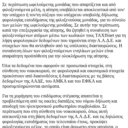
Σε περίπτωση ωφελούμενης μονάδας που απαρτίζεται και από
φιλοξενούμενα μέλη, η αίτηση υποβάλλεται αποκλειστικά από τον/
την υπόχρεο ή τον/τη σύζυγο του υπόχρεου υποβολής δήλωσης
φορολογίας εισοδήματος της φιλοξενούσας μονάδας, για το σύνολο
των μελών της ωφελούμενης μονάδας. Σε αυτήν την περίπτωση,
κατά την επεξεργασία της αίτησης, θα ζητηθεί η συναίνεση των
φιλοξενούμενων ατόμων μέσω των κωδικών τους TAXISnet για τη
λήψη φορολογικών δεδομένων που τηρούνται στην Α.Α.Δ.Ε. και
στοιχείων που θα αντληθούν από τις υπόλοιπες διασταυρώσεις. Η
συναίνεση όλων των φιλοξενούμενων ενηλίκων μελών είναι
απαραίτητη προϋπόθεση για την ολοκλήρωση της αίτησης.
Όλα τα δεδομένα που αφορούν σε προσωπικά στοιχεία, στη
σύνθεση του νοικοκυριού, σε φορολογικά και οικονομικά στοιχεία
προκύπτουν από διασυνδέσεις ή διασταυρώσεις με τις βάσεις
δεδομένων της ΑΑΔΕ, του ΑΜΚΑ και του ΕΦΚΑ και
προσυμπληρώνονται αυτόματα.
Για τη χορήγηση του επιδόματος στέγασης απαιτείται η
προβλεπόμενη από τις οικείες διατάξεις του νόμου δήλωση και
αποδοχή του ηλεκτρονικού μισθωτηρίου συμβολαίου. Σε
περίπτωση που στη σύνθεση του νοικοκυριού, όπως αυτή
απεικονίζεται στη βάση δεδομένων της Α.Α.Δ.Ε. και τις δηλώσεις
φορολογίας εισοδήματος του τελευταίου έτους, προκύψει
φιλοξενούμενο μέλος, το οποίο είναι άγνωστο στον αιτούντα, ο