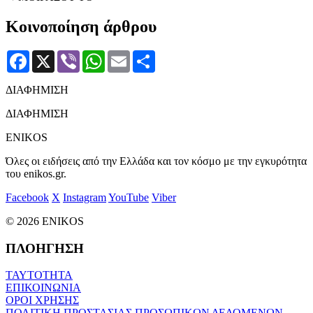
Κοινοποίηση άρθρου
Facebook
X
Viber
WhatsApp
Email
Μοιραστείτε
ΔΙΑΦΗΜΙΣΗ
ΔΙΑΦΗΜΙΣΗ
ENIKOS
Όλες οι ειδήσεις από την Ελλάδα και τον κόσμο με την εγκυρότητα
του enikos.gr.
Facebook
X
Instagram
YouTube
Viber
© 2026 ENIKOS
ΠΛΟΗΓΗΣΗ
ΤΑΥΤΟΤΗΤΑ
ΕΠΙΚΟΙΝΩΝΙΑ
ΟΡΟΙ ΧΡΗΣΗΣ
ΠΟΛΙΤΙΚΗ ΠΡΟΣΤΑΣΙΑΣ ΠΡΟΣΩΠΙΚΩΝ ΔΕΔΟΜΕΝΩΝ