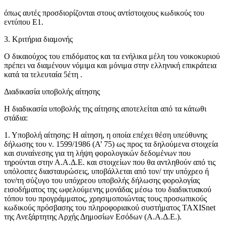
όπως αυτές προσδιορίζονται στους αντίστοιχους κωδικούς του
εντύπου Ε1.
3. Κριτήρια διαμονής
O δικαιούχος του επιδόματος και τα ενήλικα μέλη του νοικοκυριού
πρέπει να διαμένουν νόμιμα και μόνιμα στην ελληνική επικράτεια
κατά τα τελευταία 5έτη .
Διαδικασία υποβολής αίτησης
Η διαδικασία υποβολής της αίτησης αποτελείται από τα κάτωθι
στάδια:
1. Υποβολή αίτησης: Η αίτηση, η οποία επέχει θέση υπεύθυνης
δήλωσης του ν. 1599/1986 (Α’ 75) ως προς τα δηλούμενα στοιχεία
και συναίνεσης για τη λήψη φορολογικών δεδομένων που
τηρούνται στην Α.Α.Δ.Ε. και στοιχείων που θα αντληθούν από τις
υπόλοιπες διασταυρώσεις, υποβάλλεται από τον/ την υπόχρεο ή
τον/τη σύζυγο του υπόχρεου υποβολής δήλωσης φορολογίας
εισοδήματος της ωφελούμενης μονάδας μέσω του διαδικτυακού
τόπου του προγράμματος, χρησιμοποιώντας τους προσωπικούς
κωδικούς πρόσβασης του πληροφοριακού συστήματος TAXISnet
της Ανεξάρτητης Αρχής Δημοσίων Εσόδων (Α.Α.Δ.Ε.).