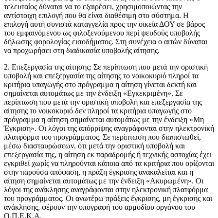
τελευταίος δύναται να το εξαιρέσει, χρησιμοποιώντας την
αντίστοιχη επιλογή που θα είναι διαθέσιμη στο σύστημα. Η
επιλογή αυτή συνιστά καταγγελία προς την οικεία ΔΟΥ σε βάρος
του εμφαινόμενου ως φιλοξενούμενου περί ψευδούς υποβολής
δήλωσης φορολογίας εισοδήματος. Στη συνέχεια ο αιτών δύναται
να προχωρήσει στη διαδικασία υποβολής αίτησης.
2. Επεξεργασία της αίτησης: Σε περίπτωση που μετά την οριστική
υποβολή και επεξεργασία της αίτησης το νοικοκυριό πληροί τα
κριτήρια υπαγωγής στο πρόγραμμα η αίτηση γίνεται δεκτή και
σημαίνεται αυτομάτως με την ένδειξη «Εγκεκριμένη». Σε
περίπτωση που μετά την οριστική υποβολή και επεξεργασία της
αίτησης το νοικοκυριό δεν πληροί τα κριτήρια υπαγωγής στο
πρόγραμμα η αίτηση σημαίνεται αυτομάτως με την ένδειξη «Μη
Έγκριση». Οι λόγοι της απόρριψης αναγράφονται στην ηλεκτρονική
πλατφόρμα του προγράμματος. Σε περίπτωση που διαπιστωθεί,
μέσω διασταυρώσεων, ότι μετά την οριστική υποβολή και
επεξεργασία της, η αίτηση εκ παραδρομής ή τεχνικής αστοχίας έχει
εγκριθεί χωρίς να πληρούνται κάποια από τα κριτήρια που ορίζονται
στην παρούσα απόφαση, η πράξη έγκρισης ανακαλείται και η
αίτηση σημαίνεται αυτομάτως με την ένδειξη «Ακυρωμένη». Οι
λόγοι της ανάκλησης αναγράφονται στην ηλεκτρονική πλατφόρμα
του προγράμματος. Οι ανωτέρω πράξεις έγκρισης, μη έγκρισης και
ανάκλησης, φέρουν την υπογραφή του αρμοδίου οργάνου του
Ο.Π.Ε.Κ.Α.