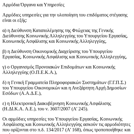
Αρμόδια Όργανα και Υπηρεσίες
Αρμόδιες υπηρεσίες για την υλοποίηση του επιδόματος στέγασης
είναι οι εξής:
α) η Διεύθυνση Καταπολέμησης της Φτώχειας της Γενικής
Διεύθυνσης Κοινωνικής Αλληλεγγύης του Υπουργείου Εργασίας,
Κοινωνικής Ασφάλισης και Κοινωνικής Αλληλεγγύης,
β) η Διεύθυνση Οικονομικής Διαχείρισης του Υπουργείου
Εργασίας, Κοινωνικής Ασφάλισης και Κοινωνικής Αλληλεγγύης,
γ) ο Οργανισμός Προνοιακών Επιδομάτων και Κοινωνικής
Αλληλεγγύης (Ο.Π.Ε.Κ.Α.),
δ) η Γενική Γραμματεία Πληροφοριακών Συστημάτων (Γ.Γ.Π.Σ.)
του Υπουργείου Οικονομικών και η Ανεξάρτητη Αρχή Δημοσίων
Εσόδων (Α.Α.Δ.Ε.),
ε) η Ηλεκτρονική Διακυβέρνηση Κοινωνικής Ασφάλισης
(Η.ΔΙ.Κ.Α. Α.Ε.), του ν. 3607/2007 (Α’ 245).
Οι αρμόδιες υπηρεσίες του Υπουργείου Εργασίας, Κοινωνικής
Ασφάλισης και Κοινωνικής Αλληλεγγύης ασκούν τις αρμοδιότητες
που ορίζονται στο π.δ. 134/2017 (Α’ 168), όπως τροποποιήθηκε και