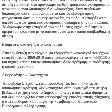
αίτηση για ένταξη στο πρόγραμμα αριθμό τραπεζικού λογαριασμού
στον οποίο είναι δικαιούχος ή συνδικαιούχος. Στην περίπτωση
δικαιούχου που επιβαρύνεται με το κόστος εξυπηρέτησης
στεγαστικού δανείου πρώτης κατοικίας, το επίδομα καταβάλλεται
απευθείας στον τραπεζικό λογαριασμό εξυπηρέτησης του δανείου.
Το δικαίωμα στην καταβολή του επιδόματος ισχύει από την 1n
ημέρα του επόμενου μήνα από αυτόν κατά τον οποίο υποβλήθηκε η
αίτηση.
Εξαιρέσεις υπαγωγής στο πρόγραμμα
Από την ένταξη στο πρόγραμμα εξαιρούνται νοικοκυριά που έχουν
ενταχθεί στο ν. 3869/2010 όπως τροποποιήθηκε με το ν. 4336/2015
και ισχύει, καθώς και σε οποιοδήποτε άλλο πρόγραμμα επιδότησης
ή κάλυψης ενοικίου.
Αφορολόγητο – Ακατάσχετο
Το Επίδομα Στέγασης, είναι αφορολόγητο, δεν υπόκειται σε
οποιαδήποτε κράτηση, δεν κατάσχεται ούτε συμψηφίζεται με ήδη
βεβαιωμένα χρέη προς το Δημόσιο, ιδιώτες ή πιστωτικά ιδρύματα
και δεν υπολογίζεται στον καθορισμό της εισοδηματικής ενίσχυσης
ή στα εισοδηματικά όρια για την καταβολή του Κοινωνικού
Εισοδήματος Αλληλεγγύης.