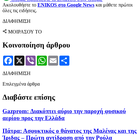
Ακολουθήστε το
ENIKOS στο Google News
και μάθετε πρώτοι
όλες τις ειδήσεις.
ΔΙΑΦΗΜΙΣΗ
ΜΟΙΡΑΣΟΥ ΤΟ
Κοινοποίηση άρθρου
Facebook
X
Viber
WhatsApp
Email
Μοιραστείτε
ΔΙΑΦΗΜΙΣΗ
Επιλεγμένα άρθρα
Διαβάστε επίσης
Gazprom: Διακόπτει αύριο την παροχή φυσικού
αερίου προς την Ελλάδα
Πάτρα: Ασφυκτικός ο θάνατος της Μαλένας και της
Ίριδας – Πρώτη αντίδραση από την Ρούλα