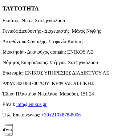
ΤΑΥΤΟΤΗΤΑ
Εκδότης:
Νίκος Χατζηνικολάου
Γενικός Διευθυντής - Διαχειριστής:
Μάνος Νιφλής
Διευθύντρια Σύνταξης:
Στεφανία Κασίμη
Ιδιοκτησία - Δικαιούχος domain:
ENIKOS AE
Νόμιμος Εκπρόσωπος:
Στέργιος Χατζηνικολάου
Επωνυμία:
ΕΝΙΚΟΣ ΥΠΗΡΕΣΙΕΣ ΔΙΑΔΙΚΤΥΟΥ ΑΕ
ΑΦΜ:
800384700
ΔΟΥ:
ΚΕΦΟΔΕ ΑΤΤΙΚΗΣ
Έδρα:
Πλαστήρα Νικολάου, Μαρούσι, 151 24
Email:
info@enikos.gr
Τηλ. Επικοινωνίας:
+30 (210) 878-8006