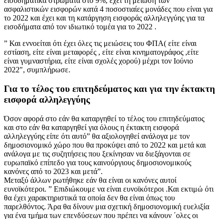
εισοδηματικά στρώματα στο 9%, έχει τη μείωση των
ασφαλιστικών εισφορών κατά 4 ποσοστιαίες μονάδες που είναι για
το 2022 και έχει και τη κατάργηση εισφοράς αλληλεγγύης για τα
εισοδήματα από τον ιδιωτικό τομέα για το 2022 .
” Και εννοείται ότι έχει όλες τις μειώσεις του ΦΠΑ( είτε είναι
εστίαση, είτε είναι μεταφορές , είτε είναι κινηματογράφος ,είτε
είναι γυμναστήρια, είτε είναι σχολές χορού) μέχρι τον Ιούνιο
2022″, συμπλήρωσε.
Για το τέλος του επιτηδεύματος και για την έκτακτη
εισφορά αλληλεγγύης
Όσον αφορά στο εάν θα καταργηθεί το τέλος του επιτηδεύματος
και στο εάν θα καταργηθεί για όλους η έκτακτη εισφορά
αλληλεγγύης είπε ότι αυτό” θα αξιολογηθεί ανάλογα με τον
δημοσιονομικό χώρο που θα προκύψει από το 2022 και μετά και
ανάλογα με τις συζητήσεις που ξεκίνησαν να διεξάγονται σε
ευρωπαϊκό επίπεδο για τους καινούργιους δημοσιονομικούς
κανόνες από το 2023 και μετά”.
Μεταξύ άλλων ρωτήθηκε εάν θα είναι οι κανόνες αυτοί
ευνοϊκότεροι. ” Επιδιώκουμε να είναι ευνοϊκότεροι .Και εκτιμώ ότι
θα έχει χαρακτηριστικά τα οποία δεν θα είναι όπως του
παρελθόντος. Άρα θα δίνουν μια σχετική δημοσιονομική ευελιξία
για ένα τμήμα των επενδύσεων που πρέπει να κάνουν ΄ολες οι