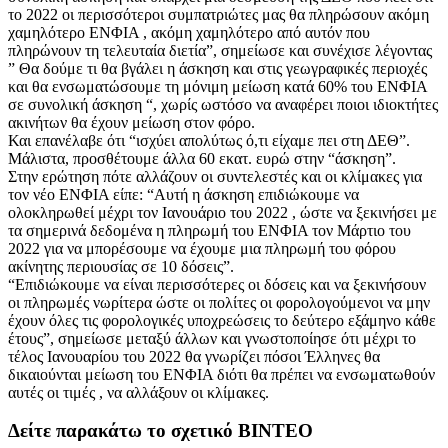
το 2022 οι περισσότεροι συμπατριώτες μας θα πληρώσουν ακόμη
χαμηλότερο ΕΝΦΙΑ , ακόμη χαμηλότερο από αυτόν που
πληρώνουν τη τελευταία διετία”, σημείωσε και συνέχισε λέγοντας
” Θα δούμε τι θα βγάλει η άσκηση και στις γεωγραφικές περιοχές
και θα ενσωματώσουμε τη μόνιμη μείωση κατά 60% του ΕΝΦΙΑ
σε συνολική άσκηση “, χωρίς ωστόσο να αναφέρει ποιοι ιδιοκτήτες
ακινήτων θα έχουν μείωση στον φόρο.
Και επανέλαβε ότι “ισχύει απολύτως ό,τι είχαμε πει στη ΔΕΘ”.
Μάλιστα, προσθέτουμε άλλα 60 εκατ. ευρώ στην “άσκηση”.
Στην ερώτηση πότε αλλάζουν οι συντελεστές και οι κλίμακες για
τον νέο ΕΝΦΙΑ είπε: “Αυτή η άσκηση επιδιώκουμε να
ολοκληρωθεί μέχρι τον Ιανουάριο του 2022 , ώστε να ξεκινήσει με
τα σημερινά δεδομένα η πληρωμή του ΕΝΦΙΑ τον Μάρτιο του
2022 για να μπορέσουμε να έχουμε μια πληρωμή του φόρου
ακίνητης περιουσίας σε 10 δόσεις”.
“Επιδιώκουμε να είναι περισσότερες οι δόσεις και να ξεκινήσουν
οι πληρωμές νωρίτερα ώστε οι πολίτες οι φορολογούμενοι να μην
έχουν όλες τις φορολογικές υποχρεώσεις το δεύτερο εξάμηνο κάθε
έτους”, σημείωσε μεταξύ άλλων και γνωστοποίησε ότι μέχρι το
τέλος Ιανουαρίου του 2022 θα γνωρίζει πόσοι Έλληνες θα
δικαιούνται μείωση του ΕΝΦΙΑ διότι θα πρέπει να ενσωματωθούν
αυτές οι τιμές , να αλλάξουν οι κλίμακες.
Δείτε παρακάτω το σχετικό ΒΙΝΤΕΟ