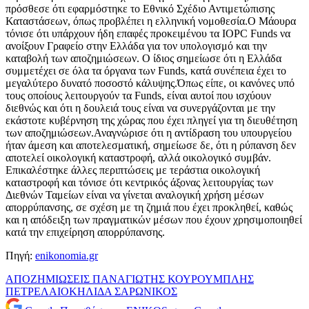
πρόσθεσε ότι εφαρμόστηκε το Εθνικό Σχέδιο Αντιμετώπισης
Καταστάσεων, όπως προβλέπει η ελληνική νομοθεσία.Ο Μάουρα
τόνισε ότι υπάρχουν ήδη επαφές προκειμένου τα IOPC Funds να
ανοίξουν Γραφείο στην Ελλάδα για τον υπολογισμό και την
καταβολή των αποζημιώσεων. Ο ίδιος σημείωσε ότι η Ελλάδα
συμμετέχει σε όλα τα όργανα των Funds, κατά συνέπεια έχει το
μεγαλύτερο δυνατό ποσοστό κάλυψης.Όπως είπε, οι κανόνες υπό
τους οποίους λειτουργούν τα Funds, είναι αυτοί που ισχύουν
διεθνώς και ότι η δουλειά τους είναι να συνεργάζονται με την
εκάστοτε κυβέρνηση της χώρας που έχει πληγεί για τη διευθέτηση
των αποζημιώσεων.Αναγνώρισε ότι η αντίδραση του υπουργείου
ήταν άμεση και αποτελεσματική, σημείωσε δε, ότι η ρύπανση δεν
αποτελεί οικολογική καταστροφή, αλλά οικολογικό συμβάν.
Επικαλέστηκε άλλες περιπτώσεις με τεράστια οικολογική
καταστροφή και τόνισε ότι κεντρικός άξονας λειτουργίας των
Διεθνών Ταμείων είναι να γίνεται αναλογική χρήση μέσων
απορρύπανσης, σε σχέση με τη ζημιά που έχει προκληθεί, καθώς
και η απόδειξη των πραγματικών μέσων που έχουν χρησιμοποιηθεί
κατά την επιχείρηση απορρύπανσης.
Πηγή:
enikonomia.gr
ΑΠΟΖΗΜΙΩΣΕΙΣ
ΠΑΝΑΓΙΩΤΗΣ ΚΟΥΡΟΥΜΠΛΗΣ
ΠΕΤΡΕΛΑΙΟΚΗΛΙΔΑ
ΣΑΡΩΝΙΚΟΣ