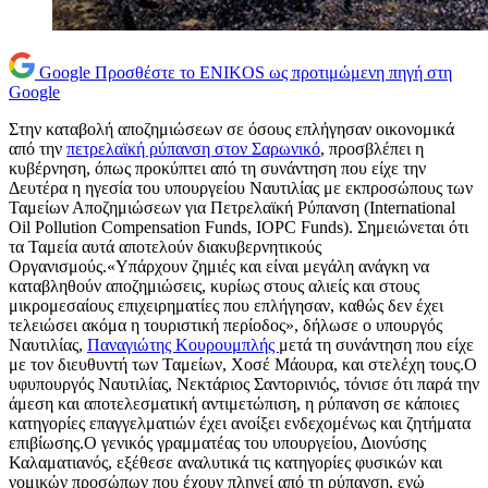
Google
Προσθέστε το ENIKOS ως προτιμώμενη πηγή στη
Google
Στην καταβολή αποζημιώσεων σε όσους επλήγησαν οικονομικά
από την
πετρελαϊκή ρύπανση στον Σαρωνικό
, προσβλέπει η
κυβέρνηση, όπως προκύπτει από τη συνάντηση που είχε την
Δευτέρα η ηγεσία του υπουργείου Ναυτιλίας με εκπροσώπους των
Ταμείων Αποζημιώσεων για Πετρελαϊκή Ρύπανση (International
Oil Pollution Compensation Funds, IOPC Funds). Σημειώνεται ότι
τα Ταμεία αυτά αποτελούν διακυβερνητικούς
Οργανισμούς.«Υπάρχουν ζημιές και είναι μεγάλη ανάγκη να
καταβληθούν αποζημιώσεις, κυρίως στους αλιείς και στους
μικρομεσαίους επιχειρηματίες που επλήγησαν, καθώς δεν έχει
τελειώσει ακόμα η τουριστική περίοδος», δήλωσε ο υπουργός
Ναυτιλίας,
Παναγιώτης Κουρουμπλής
μετά τη συνάντηση που είχε
με τον διευθυντή των Ταμείων, Χοσέ Μάουρα, και στελέχη τους.Ο
υφυπουργός Ναυτιλίας, Νεκτάριος Σαντορινιός, τόνισε ότι παρά την
άμεση και αποτελεσματική αντιμετώπιση, η ρύπανση σε κάποιες
κατηγορίες επαγγελματιών έχει ανοίξει ενδεχομένως και ζητήματα
επιβίωσης.Ο γενικός γραμματέας του υπουργείου, Διονύσης
Καλαματιανός, εξέθεσε αναλυτικά τις κατηγορίες φυσικών και
νομικών προσώπων που έχουν πληγεί από τη ρύπανση, ενώ