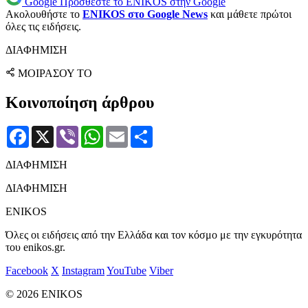
Google
Προσθέστε το ENIKOS στην Google
Ακολουθήστε το
ENIKOS στο Google News
και μάθετε πρώτοι
όλες τις ειδήσεις.
ΔΙΑΦΗΜΙΣΗ
ΜΟΙΡΑΣΟΥ ΤΟ
Κοινοποίηση άρθρου
Facebook
X
Viber
WhatsApp
Email
Μοιραστείτε
ΔΙΑΦΗΜΙΣΗ
ΔΙΑΦΗΜΙΣΗ
ENIKOS
Όλες οι ειδήσεις από την Ελλάδα και τον κόσμο με την εγκυρότητα
του enikos.gr.
Facebook
X
Instagram
YouTube
Viber
© 2026 ENIKOS