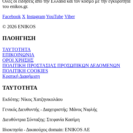
Όλες οι ειδήσεις από την Ελλάδα και τον κόσμο με την εγκυρότητα
του enikos.gr.
Facebook
X
Instagram
YouTube
Viber
© 2026 ENIKOS
ΠΛΟΗΓΗΣΗ
ΤΑΥΤΟΤΗΤΑ
ΕΠΙΚΟΙΝΩΝΙΑ
ΟΡΟΙ ΧΡΗΣΗΣ
ΠΟΛΙΤΙΚΗ ΠΡΟΣΤΑΣΙΑΣ ΠΡΟΣΩΠΙΚΩΝ ΔΕΔΟΜΕΝΩΝ
ΠΟΛΙΤΙΚΗ COOKIES
Κρατική Διαφήμιση
ΤΑΥΤΟΤΗΤΑ
Εκδότης:
Νίκος Χατζηνικολάου
Γενικός Διευθυντής - Διαχειριστής:
Μάνος Νιφλής
Διευθύντρια Σύνταξης:
Στεφανία Κασίμη
Ιδιοκτησία - Δικαιούχος domain:
ENIKOS AE