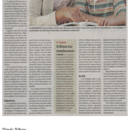
Πηγή: Έθνος