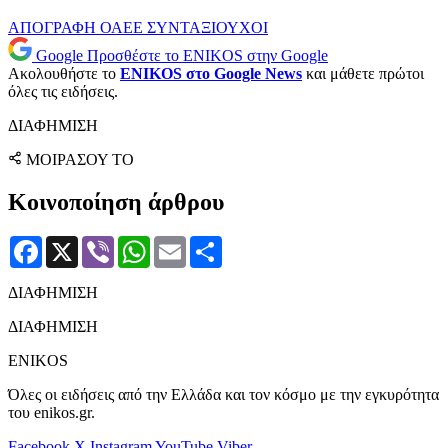
ΑΠΟΓΡΑΦΗ
ΟΑΕΕ
ΣΥΝΤΑΞΙΟΥΧΟΙ
Google
Προσθέστε το ENIKOS στην Google
Ακολουθήστε το
ENIKOS στο Google News
και μάθετε πρώτοι
όλες τις ειδήσεις.
ΔΙΑΦΗΜΙΣΗ
ΜΟΙΡΑΣΟΥ ΤΟ
Κοινοποίηση άρθρου
Facebook
X
Viber
WhatsApp
Email
Μοιραστείτε
ΔΙΑΦΗΜΙΣΗ
ΔΙΑΦΗΜΙΣΗ
ENIKOS
Όλες οι ειδήσεις από την Ελλάδα και τον κόσμο με την εγκυρότητα
του enikos.gr.
Facebook
X
Instagram
YouTube
Viber