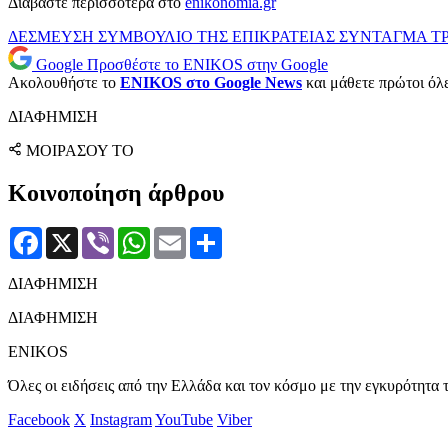
Διαβάστε περισσότερα στο
enikonomia.gr
ΔΕΣΜΕΥΣΗ
ΣΥΜΒΟΥΛΙΟ ΤΗΣ ΕΠΙΚΡΑΤΕΙΑΣ
ΣΥΝΤΑΓΜΑ
Τ
Google
Προσθέστε το ENIKOS στην Google
Ακολουθήστε το
ENIKOS στο Google News
και μάθετε πρώτοι όλες
ΔΙΑΦΗΜΙΣΗ
ΜΟΙΡΑΣΟΥ ΤΟ
Κοινοποίηση άρθρου
Facebook
X
Viber
WhatsApp
Email
Μοιραστείτε
ΔΙΑΦΗΜΙΣΗ
ΔΙΑΦΗΜΙΣΗ
ENIKOS
Όλες οι ειδήσεις από την Ελλάδα και τον κόσμο με την εγκυρότητα τ
Facebook
X
Instagram
YouTube
Viber