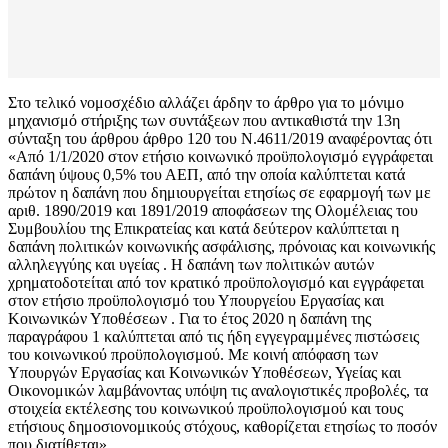
Στο τελικό νομοσχέδιο αλλάζει άρδην το άρθρο για το μόνιμο
μηχανισμό στήριξης των συντάξεων που αντικαθιστά την 13η
σύνταξη του άρθρου άρθρο 120 του N.4611/2019 αναφέροντας ότι
«Από 1/1/2020 στον ετήσιο κοινωνικό προϋπολογισμό εγγράφεται
δαπάνη ύψους 0,5% του ΑΕΠ, από την οποία καλύπτεται κατά
πρώτον η δαπάνη που δημιουργείται ετησίως σε εφαρμογή των με
αριθ. 1890/2019 και 1891/2019 αποφάσεων της Ολομέλειας του
Συμβουλίου της Επικρατείας και κατά δεύτερον καλύπτεται η
δαπάνη πολιτικών κοινωνικής ασφάλισης, πρόνοιας και κοινωνικής
αλληλεγγύης και υγείας . Η δαπάνη των πολιτικών αυτών
χρηματοδοτείται από τον κρατικό προϋπολογισμό και εγγράφεται
στον ετήσιο προϋπολογισμό του Υπουργείου Εργασίας και
Κοινωνικών Υποθέσεων . Για το έτος 2020 η δαπάνη της
παραγράφου 1 καλύπτεται από τις ήδη εγγεγραμμένες πιστώσεις
του κοινωνικού προϋπολογισμού. Με κοινή απόφαση των
Υπουργών Εργασίας και Κοινωνικών Υποθέσεων, Υγείας και
Οικονομικών λαμβάνοντας υπόψη τις αναλογιστικές προβολές, τα
στοιχεία εκτέλεσης του κοινωνικού προϋπολογισμού και τους
ετήσιους δημοσιονομικούς στόχους, καθορίζεται ετησίως το ποσόν
που διατίθεται».