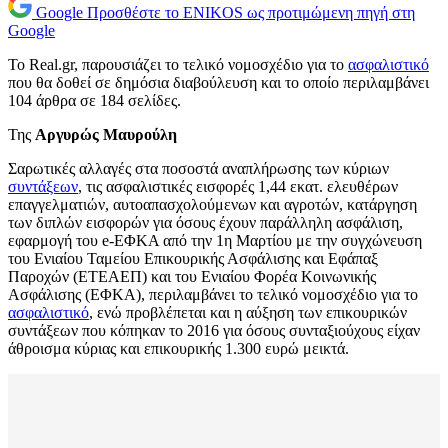
Google
Προσθέστε το ENIKOS ως προτιμώμενη πηγή στη
Google
Το Real.gr, παρουσιάζει το τελικό νομοσχέδιο για το
ασφαλιστικό
που θα δοθεί σε δημόσια διαβούλευση και το οποίο περιλαμβάνει
104 άρθρα σε 184 σελίδες.
Της
Αργυρώς Μαυρούλη
Σαρωτικές αλλαγές στα ποσοστά αναπλήρωσης των κύριων
συντάξεων
, τις ασφαλιστικές εισφορές 1,44 εκατ. ελευθέρων
επαγγελματιών, αυτοαπασχολούμενων και αγροτών, κατάργηση
των διπλών εισφορών για όσους έχουν παράλληλη ασφάλιση,
εφαρμογή του e-ΕΦΚΑ από την 1η Μαρτίου με την συγχώνευση
του Ενιαίου Ταμείου Επικουρικής Ασφάλισης και Εφάπαξ
Παροχών (ΕΤΕΑΕΠ) και του Ενιαίου Φορέα Κοινωνικής
Ασφάλισης (ΕΦΚΑ), περιλαμβάνει το τελικό νομοσχέδιο για το
ασφαλιστικό
, ενώ προβλέπεται και η αύξηση των επικουρικών
συντάξεων που κόπηκαν το 2016 για όσους συνταξιούχους είχαν
άθροισμα κύριας και επικουρικής 1.300 ευρώ μεικτά.