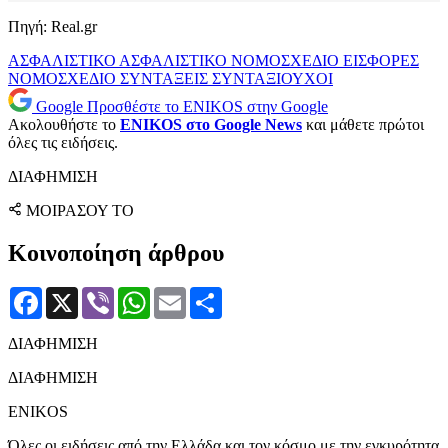
Πηγή: Real.gr
ΑΣΦΑΛΙΣΤΙΚΟ
ΑΣΦΑΛΙΣΤΙΚΟ ΝΟΜΟΣΧΕΔΙΟ
ΕΙΣΦΟΡΕΣ
ΝΟΜΟΣΧΕΔΙΟ
ΣΥΝΤΑΞΕΙΣ
ΣΥΝΤΑΞΙΟΥΧΟΙ
Google
Προσθέστε το ENIKOS στην Google
Ακολουθήστε το
ENIKOS στο Google News
και μάθετε πρώτοι
όλες τις ειδήσεις.
ΔΙΑΦΗΜΙΣΗ
ΜΟΙΡΑΣΟΥ ΤΟ
Κοινοποίηση άρθρου
Facebook
X
Viber
WhatsApp
Email
Μοιραστείτε
ΔΙΑΦΗΜΙΣΗ
ΔΙΑΦΗΜΙΣΗ
ENIKOS
Όλες οι ειδήσεις από την Ελλάδα και τον κόσμο με την εγκυρότητα