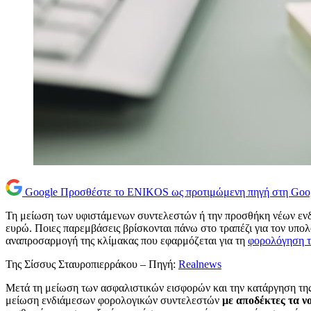
Google
Προσθέστε το ENIKOS ως προτιμώμενη πηγή στη Goo
Τη μείωση των υφιστάμενων συντελεστών ή την προσθήκη νέων ενδι
ευρώ. Ποιες παρεμβάσεις βρίσκονται πάνω στο τραπέζι για τον υπο
αναπροσαρμογή της κλίμακας που εφαρμόζεται για τη
φορολόγηση 
Της Σίσσυς Σταυροπιερράκου – Πηγή:
Realnews
Mετά τη μείωση των ασφαλιστικών εισφορών και την κατάργηση της
μείωση ενδιάμεσων φορολογικών συντελεστών
με αποδέκτες τα ν