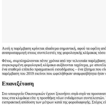
Αυτή η παρέμβαση κρίνεται ιδιαίτερα σημαντική, αφού τα οφέλη από
αναπροσαρμογή στους συντελεστές της φορολογικής κλίμακας τόσο 
Φέτος, συμπληρώνονται πέντε χρόνια από την τελευταία παρέμβαση 
συγκεκριμένη φορολογική κλίμακα αυξάνονται ταχύτερα, με αποτέλε
ένα σταθερό επίπεδο πραγματικού εισοδήματος – ένα ζήτημα που είν
παρέμβαση του 2019 εκείνοι που ωφελήθηκαν αναμφισβήτητα ήταν οι 
Επανεξέταση
Στο υπουργείο Οικονομικών έχουν ξεκινήσει σιγά-σιγά να προσανατ
τους στα κλιμάκια είτε η προσθήκη νέων ενδιάμεσων συντελεστών. Τ
εισπρακτική απόδοση των μέτρων κατά της φοροδιαφυγής. Στόχος εί