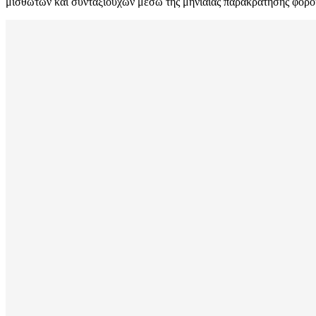
μισθωτών και συνταξιούχων μέσω της μηνιαίας παρακράτησης φόρο