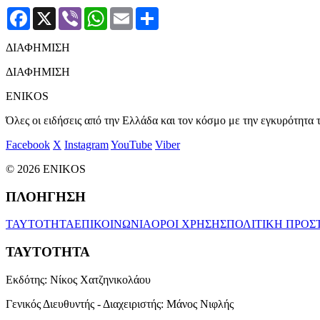
Facebook
X
Viber
WhatsApp
Email
Μοιραστείτε
ΔΙΑΦΗΜΙΣΗ
ΔΙΑΦΗΜΙΣΗ
ENIKOS
Όλες οι ειδήσεις από την Ελλάδα και τον κόσμο με την εγκυρότητα τ
Facebook
X
Instagram
YouTube
Viber
© 2026 ENIKOS
ΠΛΟΗΓΗΣΗ
ΤΑΥΤΟΤΗΤΑ
ΕΠΙΚΟΙΝΩΝΙΑ
ΟΡΟΙ ΧΡΗΣΗΣ
ΠΟΛΙΤΙΚΗ ΠΡΟΣ
ΤΑΥΤΟΤΗΤΑ
Εκδότης:
Νίκος Χατζηνικολάου
Γενικός Διευθυντής - Διαχειριστής:
Μάνος Νιφλής