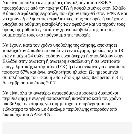
Να είναι οι πολύτεκνες μητέρες συνταξιούχοι του ΕΦΚΑ
προερχόμενες από τον πρώην ΟΓΑ ή ασφαλισμένες στον Κλάδο
Κύριας Ασφάλισης Αγροτών, που έχουν υπαχθεί στον ΕΦΚΑ και
να έχουν εξοφλήσει τις ασφαλιστικές τους εισφορές ή να έχουν
υπαχθεί σε ρύθμιση καταβολής των οφειλών και να τηρούν τους
όρους της ρύθμισης, κατά τον χρόνο υποβολής της αίτησης
συμμετοχής τους στο πρόγραμμα της παροχής.
Να έχουν, κατά τον χρόνο υποβολής της αίτησης, αποκτήσει
τουλάχιστον 4 παιδιά τα οποία να είναι άγαμα, ηλικίας μέχρι 18
ετών ή μέχρι 24 ετών, εφόσον είναι άνεργα ή σπουδάζουν στην
Ελλάδα στην ανώτατη ή ανώτερη εκπαίδευση ή σε ινστιτούτα
επαγγελματικής κατάρτισης (ΙΕΚ) ή είναι ανίκανα για εργασία σε
ποσοστό 67% και άνω, ανεξαρτήτου ηλικίας. Ως ημερομηνία
συμπλήρωσης του 18ου ή 24ου έτους ηλικίας, θεωρείται η 31η
Δεκεμβρίου του έτους 2017.
Να είναι όλα τα ανωτέρω αναφερόμενα πρόσωπα δικαιούχοι
περίθαλψης με ενεργή ασφαλιστική ικανότητα κατά τον χρόνο
υποβολής της αίτησης για συμμετοχή στο πρόγραμμα και
ειδικότερα τα τέκνα με δικαίωμα περίθαλψης απορρέον από
δικαιούχο του ΛΑΕ/ΟΓΑ.