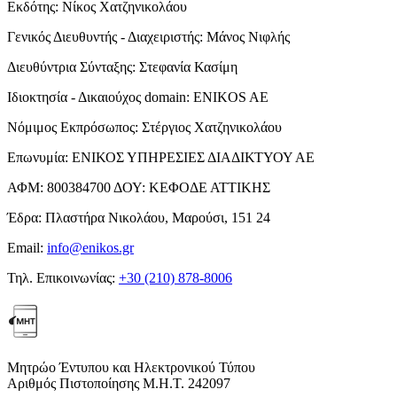
Εκδότης:
Νίκος Χατζηνικολάου
Γενικός Διευθυντής - Διαχειριστής:
Μάνος Νιφλής
Διευθύντρια Σύνταξης:
Στεφανία Κασίμη
Ιδιοκτησία - Δικαιούχος domain:
ENIKOS AE
Νόμιμος Εκπρόσωπος:
Στέργιος Χατζηνικολάου
Επωνυμία:
ΕΝΙΚΟΣ ΥΠΗΡΕΣΙΕΣ ΔΙΑΔΙΚΤΥΟΥ ΑΕ
ΑΦΜ:
800384700
ΔΟΥ:
ΚΕΦΟΔΕ ΑΤΤΙΚΗΣ
Έδρα:
Πλαστήρα Νικολάου, Μαρούσι, 151 24
Email:
info@enikos.gr
Τηλ. Επικοινωνίας:
+30 (210) 878-8006
Μητρώο Έντυπου και Ηλεκτρονικού Τύπου
Αριθμός Πιστοποίησης Μ.Η.Τ. 242097