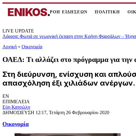
ENIKOS
.
ΡΟΗ ΕΙΔΗΣΕΩΝ
ΠΟΛΙΤΙΚΗ
ΟΙ
LIVE UPDATE
Λάρισα: Φωτιά σε γεωργική έκταση στην Κρήνη Φαρσάλων – Ήχησε
Αρχική
»
Oικονομία
ΟΑΕΔ: Τι αλλάζει στο πρόγραμμα για την 
Στη διεύρυνση, ενίσχυση και απλού
απασχόληση έξι χιλιάδων ανέργων.
EN
ΕΠΙΜΕΛΕΙΑ
Εύη Κατσώλη
ΔΗΜΟΣΙΕΥΣΗ
12:17, Τετάρτη 26 Φεβρουαρίου 2020
Oικονομία