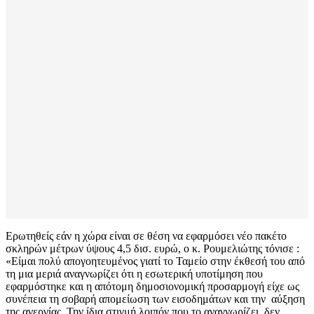
Ερωτηθείς εάν η χώρα είναι σε θέση να εφαρμόσει νέο πακέτο
σκληρών μέτρων ύψους 4,5 δισ. ευρώ, ο κ. Ρουμελιώτης τόνισε :
«Είμαι πολύ απογοητευμένος γιατί το Ταμείο στην έκθεσή του από
τη μια μεριά αναγνωρίζει ότι η εσωτερική υποτίμηση που
εφαρμόστηκε και η απότομη δημοσιονομική προσαρμογή είχε ως
συνέπεια τη σοβαρή απομείωση των εισοδημάτων και την αύξηση
της ανεργίας. Την ίδια στιγμή λοιπόν που το αναγνωρίζει, δεν