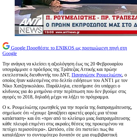
Google
Προσθέστε το ENIKOS ως προτιμώμενη πηγή στη
Google
Την ανάγκη να κλείσει η αξιολόγηση έως τις 20 Φεβρουαρίου
υπογράμμισε ο πρόεδρος της Τράπεζας Αττικής και πρώην
εκτελεστικός διευθυντής του ΔΝΤ,
Παναγιώτης Ρουμελιώτης
, ο
οποίος ήταν καλεσμένος στο δελτίο ειδήσεων του ΑΝΤ1 με τον
Νίκο Χατζηνικολάου. Παράλληλα, επεσήμανε ότι υπάρχει ο
κίνδυνος για 4ο μνημόνιο στην περίπτωση που δεν βγούμε στις
αγορές το 2018, δηλαδή μέχρι να λήξει το πρόγραμμα.
Ο κ. Ρουμελιώτης ερωτηθείς για την πορεία της διαπραγμάτευσης,
σημείωσε ότι «έχουμε ξαναζήσει αρκετές φορές μια τέτοια
κατάσταση» και ότι «πριν από το κλείσιμο μιας διαπραγμάτευσης
κάθε πλευρά επιμένει στις ακραίες θέσεις της προκειμένου να
πετύχει περισσότερα». Ωστόσο, είπε ότι πιστεύει πως θα
καταλήξουν το συντομότερο δυνατόν σε μια συμβιβαστική