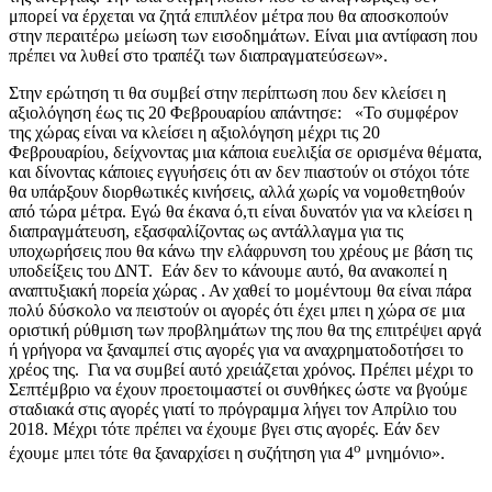
μπορεί να έρχεται να ζητά επιπλέον μέτρα που θα αποσκοπούν
στην περαιτέρω μείωση των εισοδημάτων. Είναι μια αντίφαση που
πρέπει να λυθεί στο τραπέζι των διαπραγματεύσεων».
Στην ερώτηση τι θα συμβεί στην περίπτωση που δεν κλείσει η
αξιολόγηση έως τις 20 Φεβρουαρίου απάντησε: «Το συμφέρον
της χώρας είναι να κλείσει η αξιολόγηση μέχρι τις 20
Φεβρουαρίου, δείχνοντας μια κάποια ευελιξία σε ορισμένα θέματα,
και δίνοντας κάποιες εγγυήσεις ότι αν δεν πιαστούν οι στόχοι τότε
θα υπάρξουν διορθωτικές κινήσεις, αλλά χωρίς να νομοθετηθούν
από τώρα μέτρα. Εγώ θα έκανα ό,τι είναι δυνατόν για να κλείσει η
διαπραγμάτευση, εξασφαλίζοντας ως αντάλλαγμα για τις
υποχωρήσεις που θα κάνω την ελάφρυνση του χρέους με βάση τις
υποδείξεις του ΔΝΤ. Εάν δεν το κάνουμε αυτό, θα ανακοπεί η
αναπτυξιακή πορεία χώρας . Αν χαθεί το μομέντουμ θα είναι πάρα
πολύ δύσκολο να πειστούν οι αγορές ότι έχει μπει η χώρα σε μια
οριστική ρύθμιση των προβλημάτων της που θα της επιτρέψει αργά
ή γρήγορα να ξαναμπεί στις αγορές για να αναχρηματοδοτήσει το
χρέος της. Για να συμβεί αυτό χρειάζεται χρόνος. Πρέπει μέχρι το
Σεπτέμβριο να έχουν προετοιμαστεί οι συνθήκες ώστε να βγούμε
σταδιακά στις αγορές γιατί το πρόγραμμα λήγει τον Απρίλιο του
2018. Μέχρι τότε πρέπει να έχουμε βγει στις αγορές. Εάν δεν
ο
έχουμε μπει τότε θα ξαναρχίσει η συζήτηση για 4
μνημόνιο».