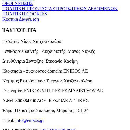
ΟΡΟΙ ΧΡΗΣΗΣ
ΠΟΛΙΤΙΚΗ ΠΡΟΣΤΑΣΙΑΣ ΠΡΟΣΩΠΙΚΩΝ ΔΕΔΟΜΕΝΩΝ
ΠΟΛΙΤΙΚΗ COOKIES
Κρατική Διαφήμιση
ΤΑΥΤΟΤΗΤΑ
Εκδότης:
Νίκος Χατζηνικολάου
Γενικός Διευθυντής - Διαχειριστής:
Μάνος Νιφλής
Διευθύντρια Σύνταξης:
Στεφανία Κασίμη
Ιδιοκτησία - Δικαιούχος domain:
ENIKOS AE
Νόμιμος Εκπρόσωπος:
Στέργιος Χατζηνικολάου
Επωνυμία:
ΕΝΙΚΟΣ ΥΠΗΡΕΣΙΕΣ ΔΙΑΔΙΚΤΥΟΥ ΑΕ
ΑΦΜ:
800384700
ΔΟΥ:
ΚΕΦΟΔΕ ΑΤΤΙΚΗΣ
Έδρα:
Πλαστήρα Νικολάου, Μαρούσι, 151 24
Email:
info@enikos.gr