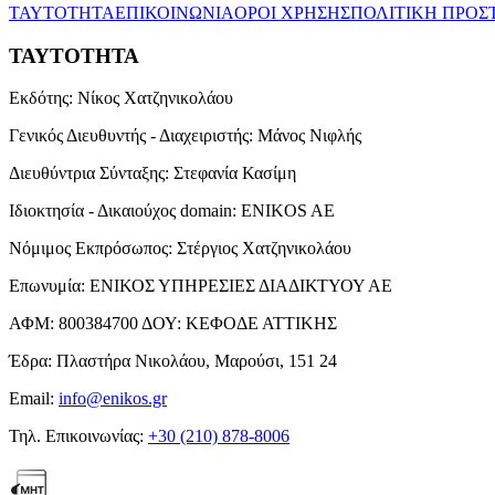
ΤΑΥΤΟΤΗΤΑ
ΕΠΙΚΟΙΝΩΝΙΑ
ΟΡΟΙ ΧΡΗΣΗΣ
ΠΟΛΙΤΙΚΗ ΠΡΟΣ
ΤΑΥΤΟΤΗΤΑ
Εκδότης:
Νίκος Χατζηνικολάου
Γενικός Διευθυντής - Διαχειριστής:
Μάνος Νιφλής
Διευθύντρια Σύνταξης:
Στεφανία Κασίμη
Ιδιοκτησία - Δικαιούχος domain:
ENIKOS AE
Νόμιμος Εκπρόσωπος:
Στέργιος Χατζηνικολάου
Επωνυμία:
ΕΝΙΚΟΣ ΥΠΗΡΕΣΙΕΣ ΔΙΑΔΙΚΤΥΟΥ ΑΕ
ΑΦΜ:
800384700
ΔΟΥ:
ΚΕΦΟΔΕ ΑΤΤΙΚΗΣ
Έδρα:
Πλαστήρα Νικολάου, Μαρούσι, 151 24
Email:
info@enikos.gr
Τηλ. Επικοινωνίας:
+30 (210) 878-8006