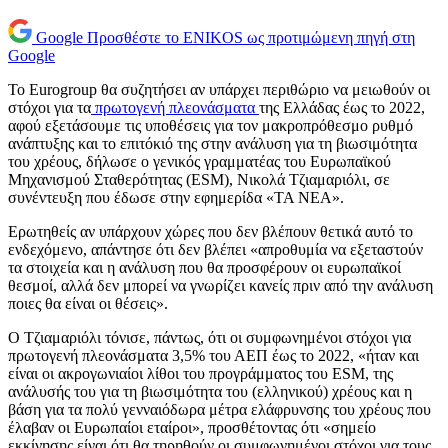
Google
Προσθέστε το ENIKOS ως προτιμώμενη πηγή στη
Google
Το Eurogroup θα συζητήσει αν υπάρχει περιθώριο να μειωθούν οι
στόχοι για τα
πρωτογενή πλεονάσματα
της Ελλάδας έως το 2022,
αφού εξετάσουμε τις υποθέσεις για τον μακροπρόθεσμο ρυθμό
ανάπτυξης και το επιτόκιό της στην ανάλυση για τη βιωσιμότητα
του χρέους, δήλωσε ο γενικός γραμματέας του Ευρωπαϊκού
Μηχανισμού Σταθερότητας (ESM), Νικολά Τζιαμαριόλι, σε
συνέντευξη που έδωσε στην εφημερίδα «ΤΑ ΝΕΑ».
Ερωτηθείς αν υπάρχουν χώρες που δεν βλέπουν θετικά αυτό το
ενδεχόμενο, απάντησε ότι δεν βλέπει «απροθυμία να εξεταστούν
τα στοιχεία και η ανάλυση που θα προσφέρουν οι ευρωπαϊκοί
θεσμοί, αλλά δεν μπορεί να γνωρίζει κανείς πριν από την ανάλυση
ποιες θα είναι οι θέσεις».
Ο Τζιαμαριόλι τόνισε, πάντως, ότι οι συμφωνημένοι στόχοι για
πρωτογενή πλεονάσματα 3,5% του ΑΕΠ έως το 2022, «ήταν και
είναι οι ακρογωνιαίοι λίθοι του προγράμματος του ESM, της
ανάλυσής του για τη βιωσιμότητα του (ελληνικού) χρέους και η
βάση για τα πολύ γενναιόδωρα μέτρα ελάφρυνσης του χρέους που
έλαβαν οι Ευρωπαίοι εταίροι», προσθέτοντας ότι «σημείο
εκκίνησης είναι ότι θα τηρηθούν οι συμφωνημένοι στόχοι για τους