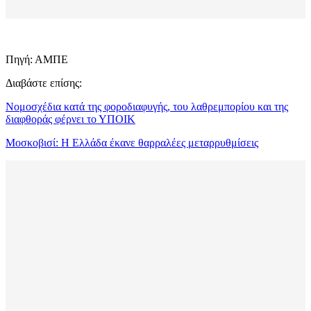
Πηγή: ΑΜΠΕ
Διαβάστε επίσης:
Νομοσχέδια κατά της φοροδιαφυγής, του λαθρεμπορίου και της
διαφθοράς φέρνει το ΥΠΟΙΚ
Μοσκοβισί: Η Ελλάδα έκανε θαρραλέες μεταρρυθμίσεις