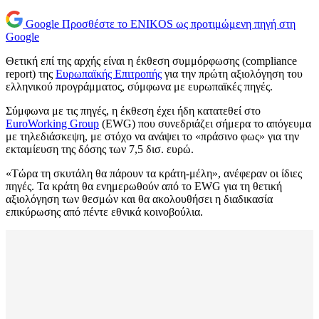
Google
Προσθέστε το ENIKOS ως προτιμώμενη πηγή στη
Google
Θετική επί της αρχής είναι η έκθεση συμμόρφωσης (compliance
report) της
Ευρωπαϊκής Επιτροπής
για την πρώτη αξιολόγηση του
ελληνικού προγράμματος, σύμφωνα με ευρωπαϊκές πηγές.
Σύμφωνα με τις πηγές, η έκθεση έχει ήδη κατατεθεί στο
EuroWorking Group
(EWG) που συνεδριάζει σήμερα το απόγευμα
με τηλεδιάσκεψη, με στόχο να ανάψει το «πράσινο φως» για την
εκταμίευση της δόσης των 7,5 δισ. ευρώ.
«Τώρα τη σκυτάλη θα πάρουν τα κράτη-μέλη», ανέφεραν οι ίδιες
πηγές. Τα κράτη θα ενημερωθούν από το EWG για τη θετική
αξιολόγηση των θεσμών και θα ακολουθήσει η διαδικασία
επικύρωσης από πέντε εθνικά κοινοβούλια.