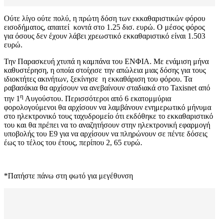
Ούτε λίγο ούτε πολύ, η πρώτη δόση των εκκαθαριστικών φόρου
εισοδήματος, απαιτεί κοντά στο 1.25 δισ. ευρώ. Ο μέσος φόρος
για όσους δεν έχουν λάβει χρεωστικό εκκαθαριστικό είναι 1.503
ευρώ.
Την Παρασκευή χτυπά η καμπάνα του ΕΝΦΙΑ. Με ενάμιση μήνα
καθυστέρηση, η οποία στοίχισε την απώλεια μιας δόσης για τους
ιδιοκτήτες ακινήτων, ξεκίνησε η εκκαθάριση του φόρου. Τα
ραβασάκια θα αρχίσουν να ανεβαίνουν σταδιακά στο Taxisnet από
η
την 1
Αυγούστου. Περισσότεροι από 6 εκατομμύρια
φορολογούμενοι θα αρχίσουν να λαμβάνουν ενημερωτικό μήνυμα
στο ηλεκτρονικό τους ταχυδρομείο ότι εκδόθηκε το εκκαθαριστικό
του και θα πρέπει να το αναζητήσουν στην ηλεκτρονική εφαρμογή
υποβολής του Ε9 για να αρχίσουν να πληρώνουν σε πέντε δόσεις
έως το τέλος του έτους, περίπου 2, 65 ευρώ.
*Πατήστε πάνω στη φωτό για μεγέθυνση