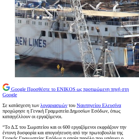
Google
Προσθέστε το ENIKOS ως προτιμώμενη πηγή στη
Google
Σε κατάσχεση των
λογαριασμών
του
Ναυπηγείου Ελευσίνα
προχώρησε η Γενική Γραμματεία Δημοσίων Εσόδων, όπως
καταγγέλλουν οι εργαζόμενοι.
“Το Δ.Σ του Σωματείου και οι 600 εργαζόμενοι εκφράζουν την
έντονη δυσφορία και απογοήτευση από την πρωτοβουλία της
Γενικής Γραμματείας Εσόδων η οποία παρόλο που υπάρχει ο