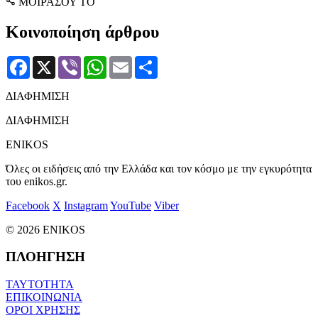
ΜΟΙΡΑΣΟΥ ΤΟ
Κοινοποίηση άρθρου
Facebook
X
Viber
WhatsApp
Email
Μοιραστείτε
ΔΙΑΦΗΜΙΣΗ
ΔΙΑΦΗΜΙΣΗ
ENIKOS
Όλες οι ειδήσεις από την Ελλάδα και τον κόσμο με την εγκυρότητα
του enikos.gr.
Facebook
X
Instagram
YouTube
Viber
© 2026 ENIKOS
ΠΛΟΗΓΗΣΗ
ΤΑΥΤΟΤΗΤΑ
ΕΠΙΚΟΙΝΩΝΙΑ
ΟΡΟΙ ΧΡΗΣΗΣ