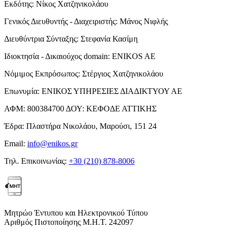
Εκδότης:
Νίκος Χατζηνικολάου
Γενικός Διευθυντής - Διαχειριστής:
Μάνος Νιφλής
Διευθύντρια Σύνταξης:
Στεφανία Κασίμη
Ιδιοκτησία - Δικαιούχος domain:
ENIKOS AE
Νόμιμος Εκπρόσωπος:
Στέργιος Χατζηνικολάου
Επωνυμία:
ΕΝΙΚΟΣ ΥΠΗΡΕΣΙΕΣ ΔΙΑΔΙΚΤΥΟΥ ΑΕ
ΑΦΜ:
800384700
ΔΟΥ:
ΚΕΦΟΔΕ ΑΤΤΙΚΗΣ
Έδρα:
Πλαστήρα Νικολάου, Μαρούσι, 151 24
Email:
info@enikos.gr
Τηλ. Επικοινωνίας:
+30 (210) 878-8006
Μητρώο Έντυπου και Ηλεκτρονικού Τύπου
Αριθμός Πιστοποίησης Μ.Η.Τ. 242097