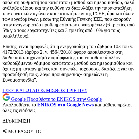
απόλυτη ρυθμιστή του κατώτατου μισθού και ημερομισθίου, αλλά
ανέλαβε εξίσου και την ευθύνη να διαφυλάξει την παρακαταθήκη
των εργατικών αγώνων και κατακτήσεων της ΓΣΕΕ, άρα και όλων
των εργαζομένων, μέσω της Εθνικής Γενικής ΣΣΕ, που αφορούν
στην αναγνωριστέα προϋπηρεσία των εργαζομένων (6 τριετίες από
5% για τους εργατοτεχνίτες και 3 τριετίες από 10% για τους
υπαλλήλους).
Επίσης, είναι προφανές ότι η ενεργοποίηση του άρθρου 103 του ν.
4172/2013 (άρθρο 2, ν. 4564/2018) αφορά αποκλειστικά στη
διαδικασία-μηχανισμό διαμόρφωσης του νομοθετικά πλέον
καθοριζόμενου νόμιμου κατώτατου μισθού και ημερομισθίου και
όχι τις μη καταργημένες και, συνεπώς, ισχύουσες διατάξεις για την
προσαύξησή τους, λόγω προϋπηρεσίας» σημειώνει η
Συνομοσπονδία”.
ΓΣΕΕ
ΚΑΤΩΤΑΤΟΣ ΜΙΣΘΟΣ
ΤΡΙΕΤΙΕΣ
Google
Προσθέστε το ENIKOS στην Google
Ακολουθήστε το
ENIKOS στο Google News
και μάθετε πρώτοι
όλες τις ειδήσεις.
ΔΙΑΦΗΜΙΣΗ
ΜΟΙΡΑΣΟΥ ΤΟ