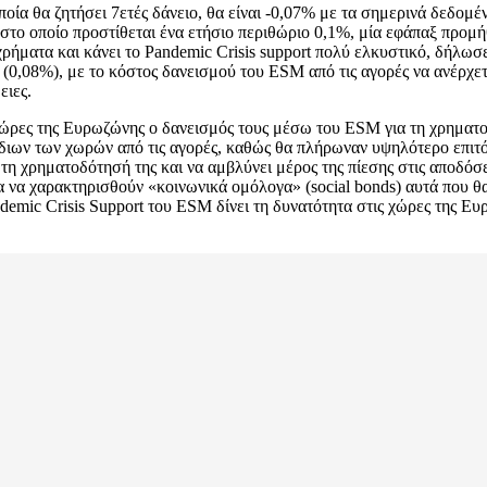
ποία θα ζητήσει 7ετές δάνειο, θα είναι -0,07% με τα σημερινά δεδομ
, στο οποίο προστίθεται ένα ετήσιο περιθώριο 0,1%, μία εφάπαξ προμή
χρήματα και κάνει το Pandemic Crisis support πολύ ελκυστικό, δήλωσ
 (0,08%), με το κόστος δανεισμού του ESM από τις αγορές να ανέρχετ
ειες.
 χώρες της Ευρωζώνης ο δανεισμός τους μέσω του ESM για τη χρημα
ίδιων των χωρών από τις αγορές, καθώς θα πλήρωναν υψηλότερο επιτόκ
τη χρηματοδότησή της και να αμβλύνει μέρος της πίεσης στις αποδόσε
ια να χαρακτηρισθούν «κοινωνικά ομόλογα» (social bonds) αυτά που
demic Crisis Support του ESM δίνει τη δυνατότητα στις χώρες της Ε