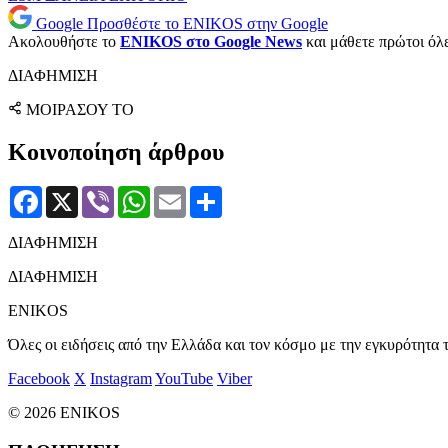
Google
Προσθέστε το ENIKOS στην Google
Ακολουθήστε το
ENIKOS στο Google News
και μάθετε πρώτοι όλες
ΔΙΑΦΗΜΙΣΗ
ΜΟΙΡΑΣΟΥ ΤΟ
Κοινοποίηση άρθρου
Facebook
X
Viber
WhatsApp
Email
Μοιραστείτε
ΔΙΑΦΗΜΙΣΗ
ΔΙΑΦΗΜΙΣΗ
ENIKOS
Όλες οι ειδήσεις από την Ελλάδα και τον κόσμο με την εγκυρότητα τ
Facebook
X
Instagram
YouTube
Viber
© 2026 ENIKOS