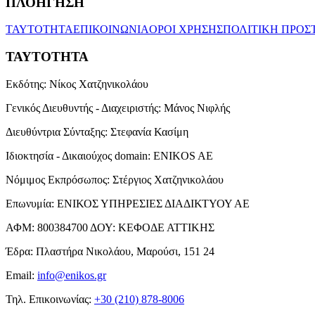
ΠΛΟΗΓΗΣΗ
ΤΑΥΤΟΤΗΤΑ
ΕΠΙΚΟΙΝΩΝΙΑ
ΟΡΟΙ ΧΡΗΣΗΣ
ΠΟΛΙΤΙΚΗ ΠΡΟΣ
ΤΑΥΤΟΤΗΤΑ
Εκδότης:
Νίκος Χατζηνικολάου
Γενικός Διευθυντής - Διαχειριστής:
Μάνος Νιφλής
Διευθύντρια Σύνταξης:
Στεφανία Κασίμη
Ιδιοκτησία - Δικαιούχος domain:
ENIKOS AE
Νόμιμος Εκπρόσωπος:
Στέργιος Χατζηνικολάου
Επωνυμία:
ΕΝΙΚΟΣ ΥΠΗΡΕΣΙΕΣ ΔΙΑΔΙΚΤΥΟΥ ΑΕ
ΑΦΜ:
800384700
ΔΟΥ:
ΚΕΦΟΔΕ ΑΤΤΙΚΗΣ
Έδρα:
Πλαστήρα Νικολάου, Μαρούσι, 151 24
Email:
info@enikos.gr
Τηλ. Επικοινωνίας:
+30 (210) 878-8006