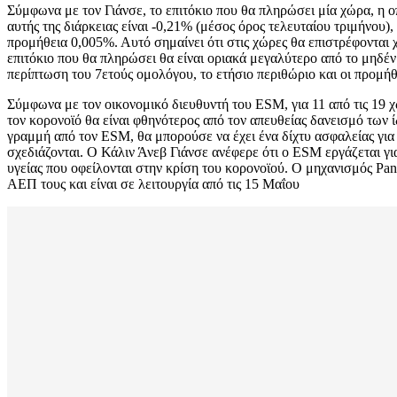
Σύμφωνα με τον Γιάνσε, το επιτόκιο που θα πληρώσει μία χώρα, η ο
αυτής της διάρκειας είναι -0,21% (μέσος όρος τελευταίου τριμήνου)
προμήθεια 0,005%. Αυτό σημαίνει ότι στις χώρες θα επιστρέφονται 
επιτόκιο που θα πληρώσει θα είναι οριακά μεγαλύτερο από το μηδέν
περίπτωση του 7ετούς ομολόγου, το ετήσιο περιθώριο και οι προμήθ
Σύμφωνα με τον οικονομικό διευθυντή του ESM, για 11 από τις 19
τον κορονοϊό θα είναι φθηνότερος από τον απευθείας δανεισμό των 
γραμμή από τον ESM, θα μπορούσε να έχει ένα δίχτυ ασφαλείας για 
σχεδιάζονται. Ο Κάλιν Άνεβ Γιάνσε ανέφερε ότι ο ESM εργάζεται γ
υγείας που οφείλονται στην κρίση του κορονοϊού. Ο μηχανισμός Pan
ΑΕΠ τους και είναι σε λειτουργία από τις 15 Μαΐου