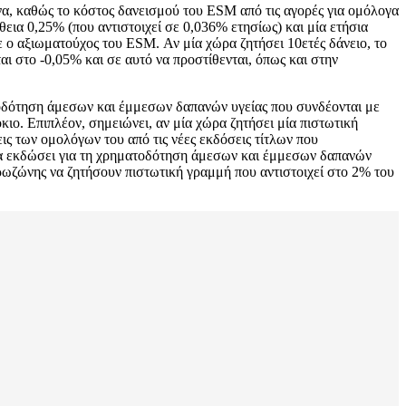
ένα, καθώς το κόστος δανεισμού του ESM από τις αγορές για ομόλογα
θεια 0,25% (που αντιστοιχεί σε 0,036% ετησίως) και μία ετήσια
ε ο αξιωματούχος του ESM. Αν μία χώρα ζητήσει 10ετές δάνειο, το
αι στο -0,05% και σε αυτό να προστίθενται, όπως και στην
τοδότηση άμεσων και έμμεσων δαπανών υγείας που συνδέονται με
ιο. Επιπλέον, σημειώνει, αν μία χώρα ζητήσει μία πιστωτική
ις των ομολόγων του από τις νέες εκδόσεις τίτλων που
 θα εκδώσει για τη χρηματοδότηση άμεσων και έμμεσων δαπανών
υρωζώνης να ζητήσουν πιστωτική γραμμή που αντιστοιχεί στο 2% του