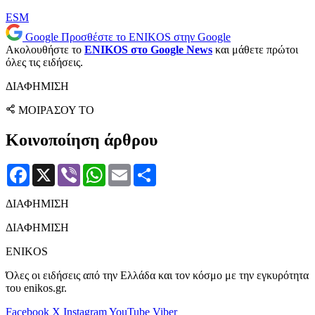
ESM
Google
Προσθέστε το ENIKOS στην Google
Ακολουθήστε το
ENIKOS στο Google News
και μάθετε πρώτοι
όλες τις ειδήσεις.
ΔΙΑΦΗΜΙΣΗ
ΜΟΙΡΑΣΟΥ ΤΟ
Κοινοποίηση άρθρου
Facebook
X
Viber
WhatsApp
Email
Μοιραστείτε
ΔΙΑΦΗΜΙΣΗ
ΔΙΑΦΗΜΙΣΗ
ENIKOS
Όλες οι ειδήσεις από την Ελλάδα και τον κόσμο με την εγκυρότητα
του enikos.gr.
Facebook
X
Instagram
YouTube
Viber