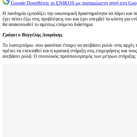
Google
Προσθέστε το ENIKOS ως προτιμώμενη πηγή στη Goo
Η πανδημία εμποδίζει την οικονομική δραστηριότητα να πάρει και π
έχει πέσει έξω στις προβλέψεις του και έχει υπερβεί τα κόστη για ε
θα ανακοινωθεί το αμέσως επόμενο διάστημα.
Γράφει ο Βαγγέλης Δουράκης
Το λιανεμπόριο -που φαινόταν έτοιμο να ανεβάσει ρολά- στις αρχέ
πρέπει να επεκταθεί και η κρατική στήριξη στις επιχειρήσεις και τ
ανεβάσει ρολά. Ο συνολικός προϋπολογισμός των μέτρων στήριξης γι