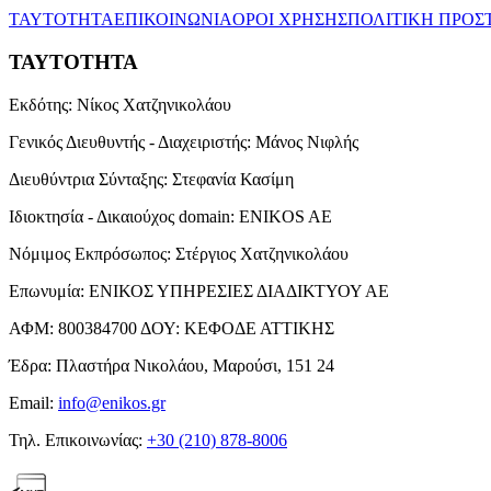
ΤΑΥΤΟΤΗΤΑ
ΕΠΙΚΟΙΝΩΝΙΑ
ΟΡΟΙ ΧΡΗΣΗΣ
ΠΟΛΙΤΙΚΗ ΠΡΟΣ
ΤΑΥΤΟΤΗΤΑ
Εκδότης:
Νίκος Χατζηνικολάου
Γενικός Διευθυντής - Διαχειριστής:
Μάνος Νιφλής
Διευθύντρια Σύνταξης:
Στεφανία Κασίμη
Ιδιοκτησία - Δικαιούχος domain:
ENIKOS AE
Νόμιμος Εκπρόσωπος:
Στέργιος Χατζηνικολάου
Επωνυμία:
ΕΝΙΚΟΣ ΥΠΗΡΕΣΙΕΣ ΔΙΑΔΙΚΤΥΟΥ ΑΕ
ΑΦΜ:
800384700
ΔΟΥ:
ΚΕΦΟΔΕ ΑΤΤΙΚΗΣ
Έδρα:
Πλαστήρα Νικολάου, Μαρούσι, 151 24
Email:
info@enikos.gr
Τηλ. Επικοινωνίας:
+30 (210) 878-8006