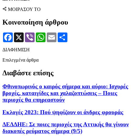
ΜΟΙΡΑΣΟΥ ΤΟ
Κοινοποίηση άρθρου
Facebook
X
Viber
WhatsApp
Email
Μοιραστείτε
ΔΙΑΦΗΜΙΣΗ
Επιλεγμένα άρθρα
Διαβάστε επίσης
Φθινοπωρινός ο καιρός σήμερα και αύριο: Ισχυρές
βροχές, καταιγίδες και χαλαζοπτώσεις – Ποιες
περιοχές θα επηρεαστούν
Εκλογές 2023: Πού ψηφίζουν οι άνδρες φρουράς
ΔΕΔΔΗΕ: Σε ποιες περιοχές της Αττικής θα γίνουν
διακοπές ρεύματος σήμερα (9/5)