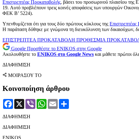
Επιστρεπτέας Προκαταβολής
, βάσει του προσωρινού πλαισίου της Ε
19. Αυτό προβλέπουν τρεις κοινές αποφάσεις των υπουργών Οικονομ
ΦΕΚ Β’ 5224).
Υπενθυμίζεται ότι για τους δύο πρώτους κύκλους της
Επιστρεπτέας
Η παράταση δόθηκε με γνώμονα τη διευκόλυνση των δικαιούχων, δ
ΕΠΙΣΤΡΕΠΤΕΑ ΠΡΟΚΑΤΑΒΟΛΗ
ΠΡΟΘΕΣΜΙΑ
ΠΡΟΚΑΤΑΒΟ
Google
Προσθέστε το ENIKOS στην Google
Ακολουθήστε το
ENIKOS στο Google News
και μάθετε πρώτοι όλες
ΔΙΑΦΗΜΙΣΗ
ΜΟΙΡΑΣΟΥ ΤΟ
Κοινοποίηση άρθρου
Facebook
X
Viber
WhatsApp
Email
Μοιραστείτε
ΔΙΑΦΗΜΙΣΗ
ΔΙΑΦΗΜΙΣΗ
ENIKOS